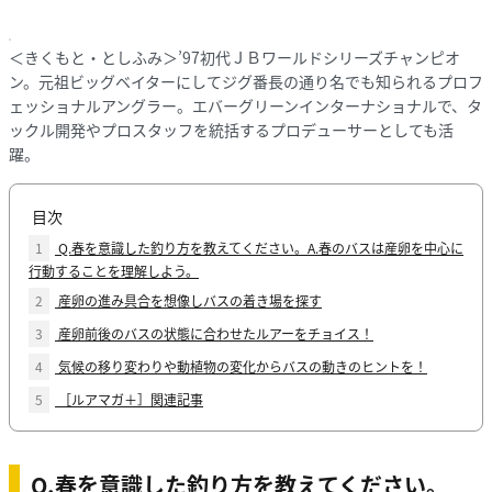
＜きくもと・としふみ＞’97初代ＪＢワールドシリーズチャンピオ
ン。元祖ビッグベイターにしてジグ番長の通り名でも知られるプロフ
ェッショナルアングラー。エバーグリーンインターナショナルで、タ
ックル開発やプロスタッフを統括するプロデューサーとしても活
躍。
目次
1
Q.春を意識した釣り方を教えてください。A.春のバスは産卵を中心に
行動することを理解しよう。
2
産卵の進み具合を想像しバスの着き場を探す
3
産卵前後のバスの状態に合わせたルアーをチョイス！
4
気候の移り変わりや動植物の変化からバスの動きのヒントを！
5
［ルアマガ＋］関連記事
Q.
春を意識した釣り方を教えてください。