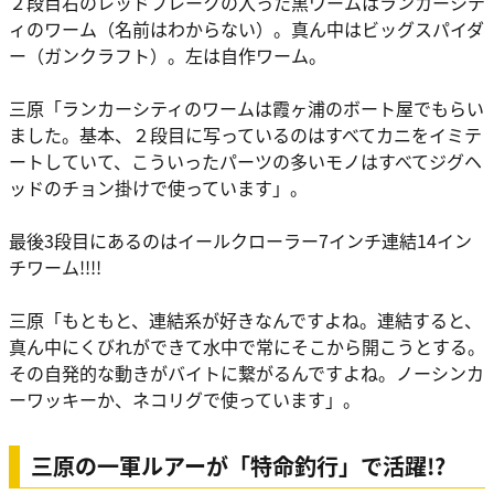
２段目右のレッドフレークの入った黒ワームはランカーシテ
ィのワーム（名前はわからない）。真ん中はビッグスパイダ
ー（ガンクラフト）。左は自作ワーム。
三原
「ランカーシティのワームは霞ヶ浦のボート屋でもらい
ました。基本、２段目に写っているのはすべてカニをイミテ
ートしていて、こういったパーツの多いモノはすべてジグヘ
ッドのチョン掛けで使っています」。
最後3段目にあるのはイールクローラー7インチ連結14イン
チワーム!!!!
三原
「もともと、連結系が好きなんですよね。連結すると、
真ん中にくびれができて水中で常にそこから開こうとする。
その自発的な動きがバイトに繋がるんですよね。ノーシンカ
ーワッキーか、ネコリグで使っています」。
三原の一軍ルアーが「特命釣行」で活躍!?