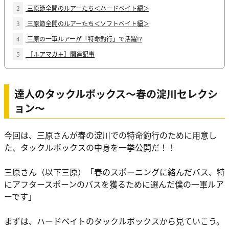
2
三原節全開のルアーたち＜ハードベイト編＞
3
三原節全開のルアーたち＜ソフトベイト編＞
4
三原の一軍ルアーが「特命釣行」で活躍!?
5
［ルアマガ＋］関連記事
達人のタックルボックス〜春の淀川セレクシ
ョン〜
今回は、三原さんが春の淀川での特命釣行のために用意し
た、タックルボックスの中身を一挙公開だ！！
三原さん（以下三原）
「
春のスポーニングに絡んだバス、特
にアフタースポーンのバスを獲るために選んだ僕の一軍ルア
ーです
」
まずは、ハードベイトのタックルボックスから見ていこう。