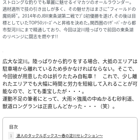
ストロングな釣りでも華麗に魅せるイマカツのオールラウンダー。
適材適所で技の引き出しが多く、その魅せ方はまさに“フィールドの
魔術師”。2014年のJBII東条湖第二戦でﾌﾟﾛ初優勝を遂げ､その後は目
標としていたTOP50ｼﾘｰｽﾞへと昇格を決めた｡関西圏のﾘｻﾞｰﾊﾞｰから都
市型河川にまで精通しており、今回は淀川陸っぱりで前回の東条湖
のリベンジに闘志を燃やす!!
広大な淀川。陸っぱりから釣りをする場合、大抵のエリアは
駐車場から離れているため歩かなければならない。そこで、
今回彼が用意したのは折りたたみ自転車！ これで、少し離
れたエリアでも大幅に時間と労力を短縮して入れることが可
能なので、とても重宝したが・・・。
運動不足の筆者にとって、大雨×強風の中ぬかるむ砂利道、
獣道ロングランは正直しんどかった・・・（笑）。
目次
1
達人のタックルボックス〜春の淀川セレクション〜