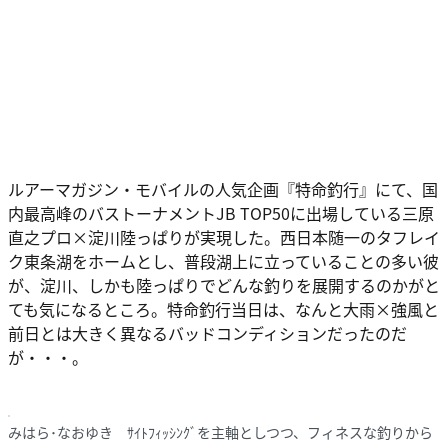
ルアーマガジン・モバイルの人気企画『特命釣行』にて、国
内最高峰のバストーナメントJB TOP50に出場している三原
直之プロ×淀川陸っぱりが実現した。西日本随一のタフレイ
ク東条湖をホームとし、普段湖上に立っていることの多い彼
が、淀川、しかも陸っぱりでどんな釣りを展開するのかがと
ても気になるところ。特命釣行当日は、なんと大雨×強風と
前日とは大きく異なるバッドコンディションだったのだ
が・・・。
みはら･なおゆき ｻｲﾄﾌｨｯｼﾝｸﾞを主軸としつつ、フィネスな釣りから