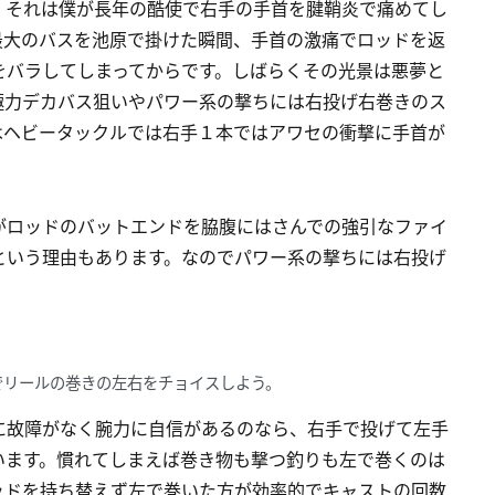
 それは僕が長年の酷使で右手の手首を腱鞘炎で痛めてし
最大のバスを池原で掛けた瞬間、手首の激痛でロッドを返
をバラしてしまってからです。しばらくその光景は悪夢と
極力デカバス狙いやパワー系の撃ちには右投げ右巻きのス
はヘビータックルでは右手１本ではアワセの衝撃に手首が
がロッドのバットエンドを脇腹にはさんでの強引なファイ
という理由もあります。なのでパワー系の撃ちには右投げ
でリールの巻きの左右をチョイスしよう。
に故障がなく腕力に自信があるのなら、右手で投げて左手
います。慣れてしまえば巻き物も撃つ釣りも左で巻くのは
ッドを持ち替えず左で巻いた方が効率的でキャストの回数