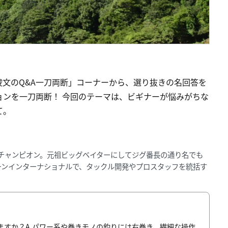
文のQ&A一刀両断」コーナーから、選り抜きの名回答を
ョンを一刀両断！ 今回のテーマは、ビギナーが悩みがちな
て。
ズチャンピオン。元祖ビッグベイターにしてジグ番長の通り名でも
ーンインターナショナルで、タックル開発やプロスタッフを統括す
ますか？A.パワー系や巻きモノの釣りには右巻き、繊細な操作