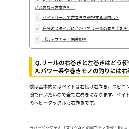
が必要なら左巻きも。
2
ベイトリールで左巻きを選択する理由は？
3
自分のスタイルに合わせてリールの巻き手をチ
4
［ルアマガ＋］関連記事
Q
.リールの右巻きと左巻きはどう
A
.パワー系や巻きモノの釣りには
僕は基本的にはベイトは右投げ右巻き。スピニ
腕で行いたいので全て左巻きになります。ベイ
のヘビータックルも右巻きです。
ラバージグやテキサスリグなどの撃ちモノを使う時は