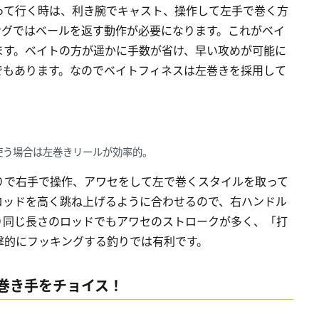
って行く時は、利き腕でキャスト、操作して左手で巻く方
ングではベールを返す動作が必要になります。これがベイ
ます。ベイトの方が遥かに手数が省け、早い攻めが可能に
でもあります。なのでベイトフィネスは左巻きを採用して
使う場合は左巻きリールが効率的。
りで右手で操作、アワセをして左で巻くスタイルを取って
ロッドを高く跳ね上げるように合わせるので、右ハンドル
り同じ長さのロッドでもアワセのストロークが多く、「打
撃的にフッキングする釣りでは有利です。
巻き手をチョイス！