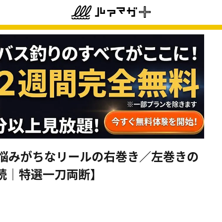
が悩みがちなリールの右巻き／左巻きの
読｜特選一刀両断】