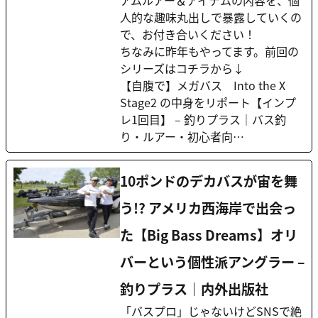
アムルアー＆アイテムの内容を、個
人的な趣味丸出しで暴露していくの
で、お付き合いください！
ちなみに昨年もやってます。前回の
シリーズはコチラから↓
【自腹で】メガバス Into the X
Stage2 の中身をリポート【インプ
レ1回目】 – 釣りプラス｜バス釣
り・ルアー・初心者向…
10ポンドのデカバスが宙を舞
う!? アメリカ西海岸で出会っ
た【Big Bass Dreams】オリ
バーという個性派アングラー –
釣りプラス｜内外出版社
「バスプロ」じゃないけどSNSで絶