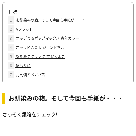
目次
1
お馴染みの箱。そして今回も手紙が・・・
2
Vフラット
3
ポップＸ＆ポップマックス 寅年カラー
4
ポップＭＡＸ レジェンドギル
5
復刻版Ｚクランク/マジカルＺ
6
終わりに
7
月刊僕とメガバス
お馴染みの箱。そして今回も手紙が・・・
さっそく銀箱をチェック!