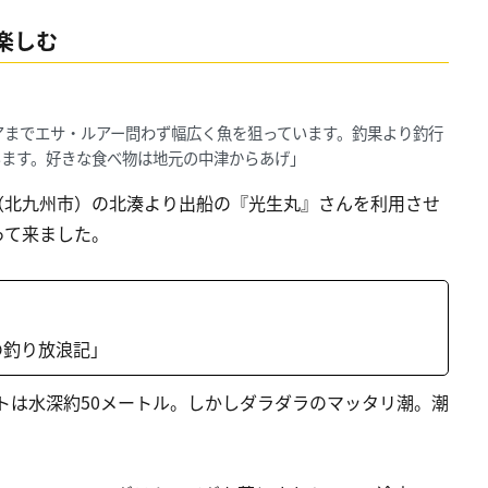
楽しむ
アまでエサ・ルアー問わず幅広く魚を狙っています。釣果より釣行
います。好きな食べ物は地元の中津からあげ」
（北九州市）の北湊より出船の『光生丸』さんを利用させ
って来ました。
長の釣り放浪記」
ントは水深約50メートル。しかしダラダラのマッタリ潮。潮