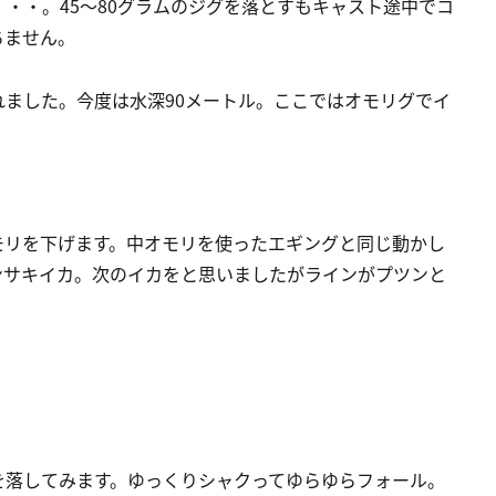
・・。45～80グラムのジグを落とすもキャスト途中でコ
ちません。
ました。今度は水深90メートル。ここではオモリグでイ
モリを下げます。中オモリを使ったエギングと同じ動かし
ンサキイカ。次のイカをと思いましたがラインがプツンと
ムを落してみます。ゆっくりシャクってゆらゆらフォール。