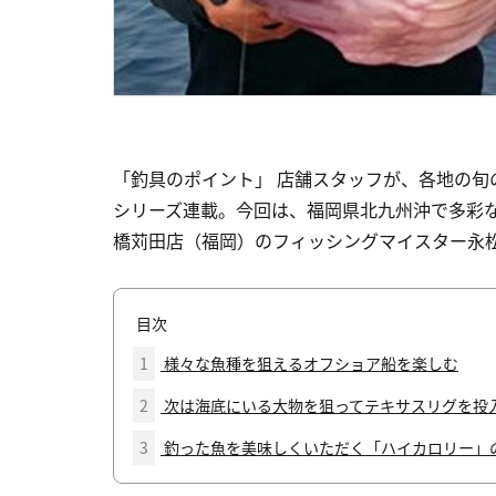
「釣具のポイント」 店舗スタッフが、各地の
シリーズ連載。今回は、福岡県北九州沖で多彩
橋苅田店（福岡）のフィッシングマイスター永
目次
1
様々な魚種を狙えるオフショア船を楽しむ
2
次は海底にいる大物を狙ってテキサスリグを投
3
釣った魚を美味しくいただく「ハイカロリー」