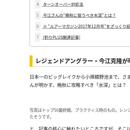
4
ターンオーバー対処法
5
今江さんの“晩秋に狙うべき水深”とは？
6
※ “ルアーマガジン2017年12月号”をざっくり
7
[釣りPLUS関連記事]
レジェンドアングラー・今江克隆が
日本一のビッグレイクから小規模野池まで、さ
んが明かす、晩秋に攻略すべき「水深」とは？
写真はトップ50最終戦、プラクティス時のもの。レン
たそうです。
と、記事の核心に触れたいところですが、そこ