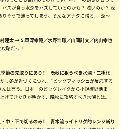
、バスが食う水深をハズしているのかも？ 浅いのか？ 深
がありそうで迷ってしまう。そんなアナタに贈る、”深〜
 4.木村建太 → 5.草深幸範／水野浩聡／山岡計文／内山幸也
全攻略だっ！
道は季節の先取りにあり!! 晩秋に狙うべき水深・二極化
かし冬が近づくにつれ、“ビッグフィッシュが反応する
さんは言う。日本一のビッグレイクから小規模野池ま
上げてきた氏が明かす、晩秋に攻略すべき水深とは。
、上・中・下で切るのみ!! 青木流ライトリグ的レンジ斬り