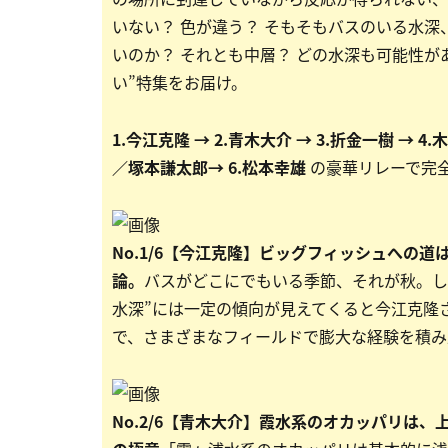
いない？ 色が違う？ そもそもバスのいる水深
いのか？ それとも中層？ どの水深も可能性
い”特集をお届け。
1.今江克隆 → 2.青木大介 → 3.折金一樹 →
／塚本謙太郎→ 6.松本幸雄
の豪華リレーで完
No.1/6【今江克隆】ビッグフィッシュへの
論。
バスがどこにでもいる季節、それが秋。し
水深”には一定の傾向が見えてくると今江克隆
で、さまざまなフィールドで膨大な経験を積み
No.2/6【青木大介】霞水系のオカッパリは