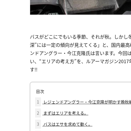
バスがどこにでもいる季節、それが秋。しかし
深”には一定の傾向が見えてくる」と、国内最
ンドアングラー・今江克隆氏は言います。今回は
い、“エリアの考え方”を、ルアーマガジン201
す!!
目次
1
レジェンドアングラー・今江克隆が明かす晩秋
2
まずはエリアを考える。
3
バスはエサを求めて動く。