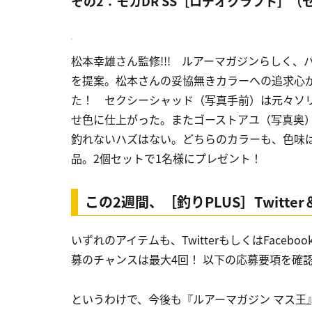
その2：モカDR SS［ロデオクラフト］（
松本幸雄さん監修!!! ルアーマガジンらしく
を提案。松本さんの妥協無きカラーへの追求心
た！ セクシーシャッド（写真手前）は元々ソ
せ色に仕上がった。またゴーストアユ（写真奥
釣れないハズはない。どちらのカラーも、色味
品。2個セットで1名様にプレゼント！
この2週間、［釣りPLUS］Twitte
いずれのアイテムも、TwitterもしくはFace
募のチャンスは最大4回！ 以下の応募要項を確
というわけで、
今後も『ルアーマガジン マス王