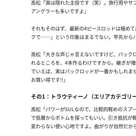
高松「実は隠れた主役です（笑）。旅行用やサ
アングラーも多いですよ」
それもそのはず、最新の4ピースロッドは極め
クで……」という印象はまるでない。竿先から
高松「大きな声じゃ言えないですけど、パックロ
れるところを、4本作るわけですから。継ぎが
でいえば、実はパックロッドが一番かもしれませ
お買い得です!!」
その1：トラウティーノ（エリアカテゴリー）T
高松「パワーがSULなので、比較的軽めのスプ
で低層からボトムを探ってもいい。引き抵抗が軽
変わらない使い心地ですよ。曲がりが自然だか