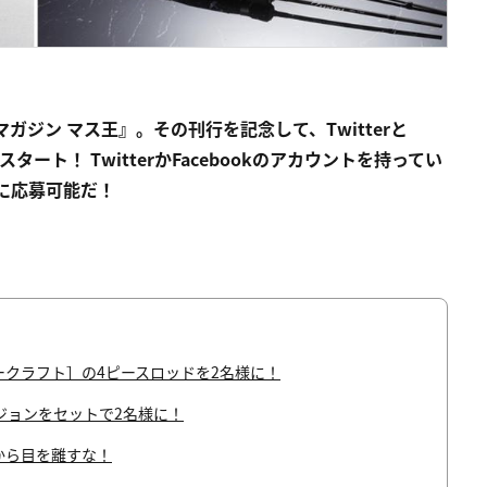
ガジン マス王』。その刊行を記念して、Twitterと
タート！ TwitterかFacebookのアカウントを持ってい
グに応募可能だ！
ークラフト］の4ピースロッドを2名様に！
ジョンをセットで2名様に！
okから目を離すな！