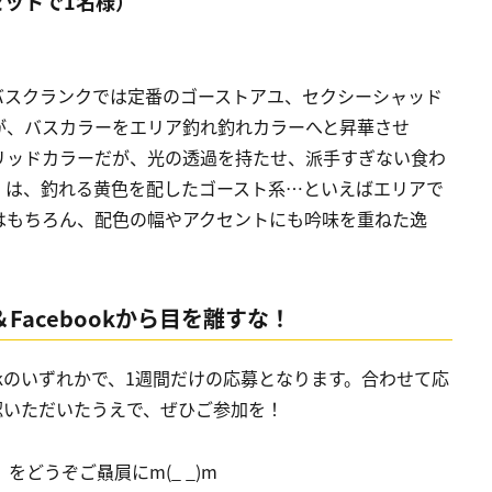
セットで1名様）
、バスクランクでは定番のゴーストアユ、セクシーシャッド
が、バスカラーをエリア釣れ釣れカラーへと昇華させ
リッドカラーだが、光の透過を持たせ、派手すぎない食わ
）は、釣れる黄色を配したゴースト系…といえばエリアで
はもちろん、配色の幅やアクセントにも吟味を重ねた逸
r＆Facebookから目を離すな！
bookのいずれかで、1週間だけの応募となります。合わせて応
認いただいたうえで、ぜひご参加を！
』をどうぞご贔屓に
m(_ _)m