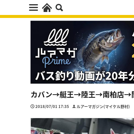
カバン→艇王→陸王→南柏店→
2018/07/01 17:35
ルアーマガジン(マイケル野村)