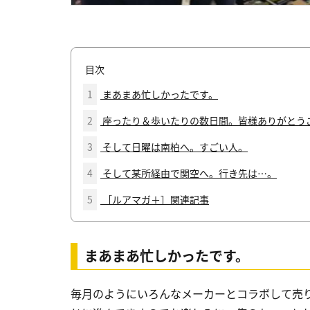
目次
1
まあまあ忙しかったです。
2
座ったり＆歩いたりの数日間。皆様ありがとう
3
そして日曜は南柏へ。すごい人。
4
そして某所経由で関空へ。行き先は…。
5
［ルアマガ＋］関連記事
まあまあ忙しかったです。
毎月のようにいろんなメーカーとコラボして売