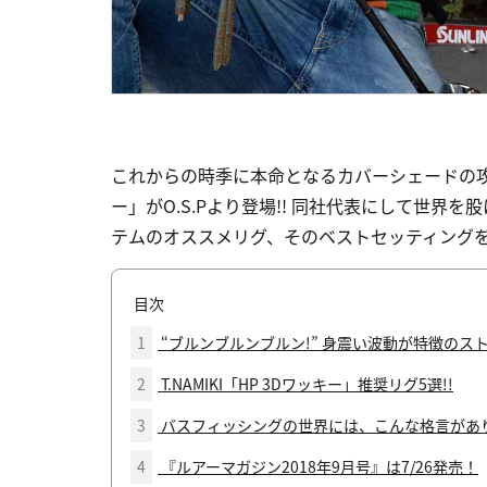
これからの時季に本命となるカバーシェードの攻
ー」がO.S.Pより登場!! 同社代表にして世
テムのオススメリグ、そのベストセッティング
目次
1
“ブルンブルンブルン!” 身震い波動が特徴のスト
2
T.NAMIKI「HP 3Dワッキー」推奨リグ5選!!
3
バスフィッシングの世界には、こんな格言があ
4
『ルアーマガジン2018年9月号』は7/26発売！