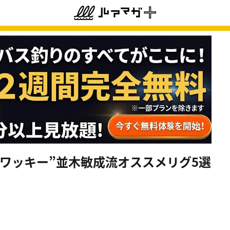
 3Dワッキー”並木敏成流オススメリグ5選
】