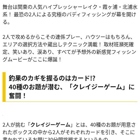
舞台は関東の人気ハイプレッシャーレイク・霞ヶ浦・北浦水
系！ 最恐の2人による究極のバディフィッシングが幕を開け
る。
2人で攻めるからこその連係プレー、ハウツーはもちろん、
エリアの選択方法や蔵出しテクニック満載！ 取材班瀕死確
定、笑いあり、涙あり、すべてが予想外の新感覚フィッシン
グムービーがここに爆誕！
釣果のカギを握るのはカード!?
40種のお題が潜む、「クレイジーゲーム」に
奮闘！
2人が挑む「
クレイジーゲーム
」とは、40種のお題が用意さ
れたボックスの中から2人がそれぞれカードを引き、そこに
書かれているお題に30分間挑戦するというもの。