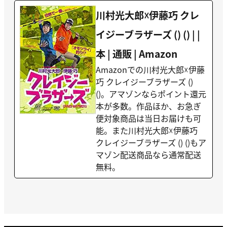
川村光大郎☓伊藤巧 クレ
イジーブラザーズ () () | |
本 | 通販 | Amazon
Amazonでの川村光大郎☓伊藤
巧 クレイジーブラザーズ ()
()。アマゾンならポイント還元
本が多数。作品ほか、お急ぎ
便対象商品は当日お届けも可
能。また川村光大郎☓伊藤巧
クレイジーブラザーズ () ()もア
マゾン配送商品なら通常配送
無料。