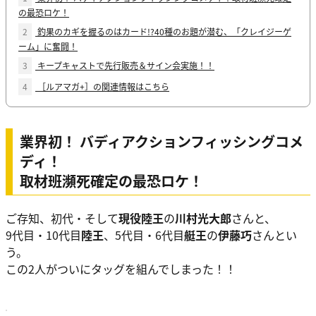
の最恐ロケ！
2
釣果のカギを握るのはカード!?40種のお題が潜む、「クレイジーゲ
ーム」に奮闘！
3
キープキャストで先行販売＆サイン会実施！！
4
［ルアマガ+］の関連情報はこちら
業界初！ バディアクションフィッシングコメ
ディ！
取材班瀕死確定の最恐ロケ！
ご存知、初代・そして
現役陸王
の
川村光大郎
さんと、
9代目・10代目
陸王
、5代目・6代目
艇王
の
伊藤巧
さんとい
う。
この2人がついにタッグを組んでしまった！！