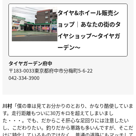
タイヤ&ホイール販売シ
ョップ｜あなたの街のタ
イヤショップ〜タイヤガ
ーデン〜
タイヤガーデン府中
〒183-0033東京都府中市分梅町5-6-22
042-334-3900
川村
「僕の車は見てお分かりのとおり、かなり
酷使
していま
す。走行距離もついに
30万キロ
を超えてしまいまし
た・・・。でも、
だからこそ肝心な足回りには注意したい
し、こだわりたい。
釣りだから悪路も多いんですが、そこだ
けに特化しているものではなく、普通の道路にもマッチして