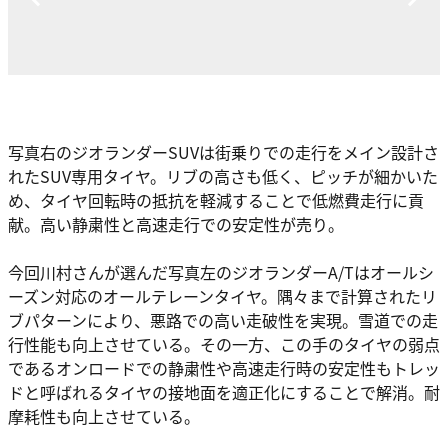
写真右のジオランダーSUVは街乗りでの走行をメイン設計さ
れたSUV専用タイヤ。リブの高さも低く、ピッチが細かいた
め、タイヤ回転時の抵抗を軽減することで低燃費走行に貢
献。高い静粛性と高速走行での安定性が売り。
今回川村さんが選んだ写真左のジオランダーA/Tは
オールシ
ーズン対応
のオールテレーンタイヤ。隅々まで計算されたリ
ブパターンにより、
悪路での高い走破性を実現。雪道での走
行性能も向上
させている。その一方、この手のタイヤの弱点
であるオンロードでの静粛性や高速走行時の安定性もトレッ
ドと呼ばれるタイヤの接地面を適正化にすることで解消。耐
摩耗性も向上させている。