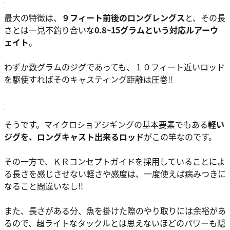
最大の特徴は、
９フィート前後のロングレングス
と、その長
さとは一見不釣り合いな
0.8~15グラムという対応ルアーウ
ェイト
。
わずか数グラムのジグであっても、１０フィート近いロッド
を駆使すればそのキャスティング距離は圧巻!!
そうです。マイクロショアジギングの基本要素でもある
軽い
ジグを、ロングキャスト出来るロッド
がこの竿なのです。
その一方で、ＫＲコンセプトガイドを採用していることによ
る長さを感じさせない軽さや感度は、一度使えば病みつきに
なること間違いなし!!
また、長さがある分、魚を掛けた際のやり取りには余裕があ
るので、超ライトなタックルとは思えないほどのパワーも隠