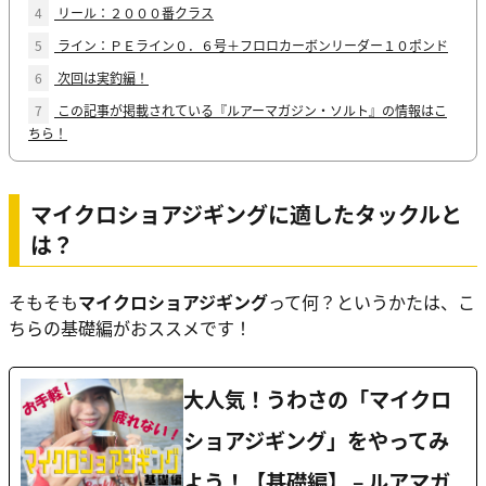
4
リール：２０００番クラス
5
ライン：ＰＥライン０．６号＋フロロカーボンリーダー１０ポンド
6
次回は実釣編！
7
この記事が掲載されている『ルアーマガジン・ソルト』の情報はこ
ちら！
マイクロショアジギングに適したタックルと
は？
そもそも
マイクロショアジギング
って何？というかたは、こ
ちらの基礎編がおススメです！
大人気！うわさの「マイクロ
ショアジギング」をやってみ
よう！【基礎編】 – ルアマガ