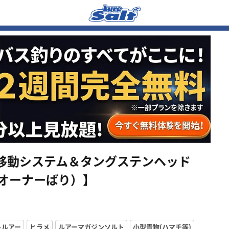
移動システム＆タングステンヘッド
（オーナーばり）】
トルアー
ヒラメ
ルアーマガジンソルト
小型青物(ハマチ等)