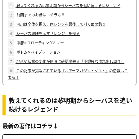
1
教えてくれるのは黎明期からシーバスを追い続けるレジェンド
2
前回までのお話はコチラ⇩⇩
3
河川は全体を捉え、同レンジを最後まで引く面の釣り
4
シーバス興味を示す「レンジ」を探る
5
中層✕フローティングミノー
6
ボトム✕バイブレーション
7
地形や状態の変化が同時に確認出来る「小規模な流れ出し周り」
8
この記事が掲載されている『ルアーマガジン・ソルト』の情報はこ
ちら！
教えてくれるのは黎明期からシーバスを追い
続けるレジェンド
最新の著作はコチラ↓