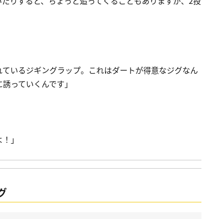
いたりすると、ちょっと追ってくることもありますが、2投
れているジギングラップ。これはダートが得意なジグなん
に誘っていくんです」
よ！」
グ