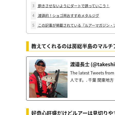
3
飽きさせないようにダートで誘っていこう！
4
渡邉的！ショゴ用おすすめメタルジグ
5
この記事が掲載されている『ルアーマガジン・
教えてくれるのは房総半島のマルチ
渡邉長士 (@takeshi56
The latest Tweets
人です。. 千葉 関東地方
好奇心旺盛だけどルアーは見切りや