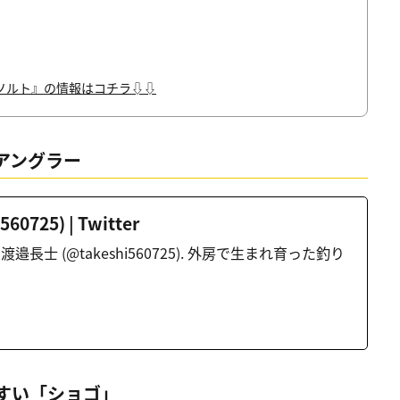
ソルト』の情報はコチラ⇩⇩
アングラー
0725) | Twitter
 from 渡邉長士 (@takeshi560725). 外房で生まれ育った釣り
すい「ショゴ」