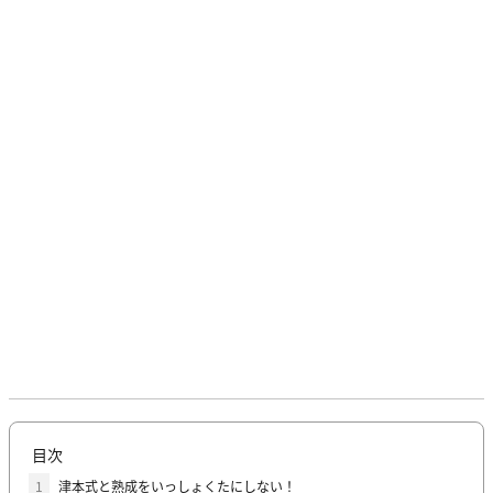
目次
1
津本式と熟成をいっしょくたにしない！