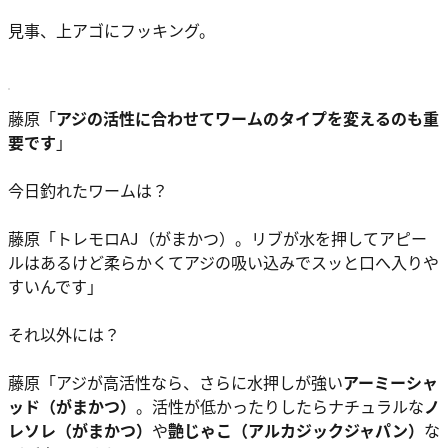
見事、上アゴにフッキング。
藤原
「
アジの活性に合わせてワームのタイプを変えるのも重
要です
」
今日釣れたワームは？
藤原
「トレモロAJ（がまかつ）。リブが水を押してアピー
ルはあるけど柔らかくてアジの吸い込みでスッと口へ入りや
すいんです」
それ以外には？
藤原
「アジが高活性なら、さらに水押しが強い
アーミーシャ
ッド（がまかつ）
。活性が低かったりしたらナチュラルな
ノ
レソレ（がまかつ）
や
艶じゃこ（アルカジックジャパン）
な