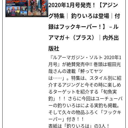
2020年1月号発売！【アジン
グ特集｜ 釣りいろは登場｜付
録はフックキーパー！】 – ル
アマガ＋（プラス）｜内外出
版社
『ルアーマガジン・ソルト 2020年1
月号』が絶賛発売中!! 巻頭は堀田光
哉さんの連載「鮃ってヤツ
は……」。特集は、スタイル別に紹
介するアジングと今その時に楽しめ
るターゲットを紹介する「旬魚実
釣」！！ さらに今回はユーチューバ
ーの釣りいろはによる実釣も掲載。
そして久々の物品ふろく「フックキ
ーパー」付き！！
表紙は「釣りいろは」の3人！