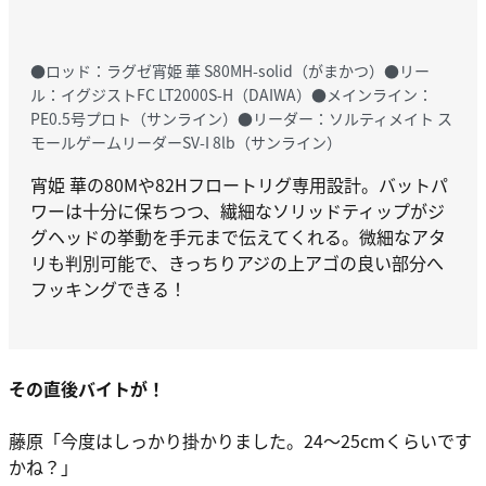
●ロッド：ラグゼ宵姫 華 S80MH-solid（がまかつ）●リー
ル：イグジストFC LT2000S-H（DAIWA）●メインライン：
PE0.5号プロト（サンライン）●リーダー：ソルティメイト ス
モールゲームリーダーSV-I 8lb（サンライン）
宵姫 華の80Mや82Hフロートリグ専用設計。バットパ
ワーは十分に保ちつつ、繊細なソリッドティップがジ
グヘッドの挙動を手元まで伝えてくれる。微細なアタ
リも判別可能で、きっちりアジの上アゴの良い部分へ
フッキングできる！
その直後バイトが！
藤原
「今度はしっかり掛かりました。24～25cmくらいです
かね？」