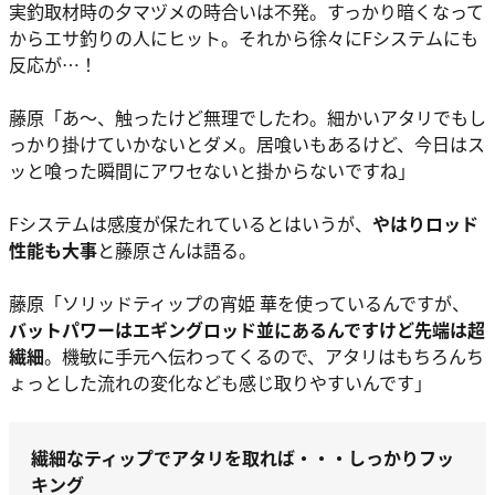
実釣取材時の夕マヅメの時合いは不発。すっかり暗くなって
からエサ釣りの人にヒット。それから徐々にFシステムにも
反応が…！
藤原
「あ～、触ったけど無理でしたわ。細かいアタリでもし
っかり掛けていかないとダメ。居喰いもあるけど、今日はス
ッと喰った瞬間にアワセないと掛からないですね」
Fシステムは感度が保たれているとはいうが、
やはりロッド
性能も大事
と藤原さんは語る。
藤原
「ソリッドティップの宵姫 華を使っているんですが、
バットパワーはエギングロッド並にあるんですけど先端は超
繊細
。機敏に手元へ伝わってくるので、アタリはもちろんち
ょっとした流れの変化なども感じ取りやすいんです」
繊細なティップでアタリを取れば・・・しっかりフッ
キング