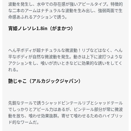
波動を発生し、水中での存在感が強いアピールタイプ。特徴的
な二本のアームはナチュラルな波動を生み出し、強弱両面で生
命感あふれるアクションで誘う。
宵姫ノレソレ1.8in（がまかつ）
へん平ボディが超ナチュラルな微波動！リブなどはなく、へん
平なボディが自然な微波動を発生。動きは上下に波打つような
アクションをし、喰いが渋いときなどに効果的な誘いをしてく
れる。
艶じゃこ（アルカジックジャパン）
先鋭なテールで誘うシャッドピンテールリブとシャッドテール
でしっかりとアピール力はあるが、ピンテール部分が常に微波
動を放ち、喰わせ効果抜群。寄せて喰わせるためのハイブリッ
ド的なワームだ。