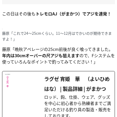
この日はその後も
トレモロAJ（がまかつ）でアジを連発！
藤原「これで24～25cmくらい。11～12月はでかいのが期待できま
すよ！」
藤原
「晩秋アベレージの25cm前後が良く喰ってきました。
年内は
30cmオーバーの尺アジ
も狙えます
ので、Fシステムを
使っていろんなポイントで釣ってみてください！」
ラグゼ 宵姫 華 （よいひめ
はな） | 製品詳細 | がまかつ
ロッド、鈎、仕掛、ウェア、グッズ
を中心に初心者から熟練者までご満
足いただける釣り具の製造・販売を
しております。