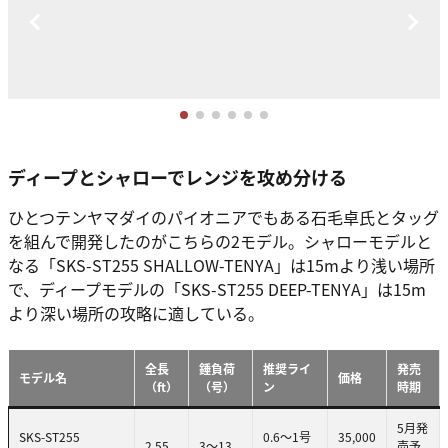
ディープとシャローでレンジを攻め分ける
ひとつテンヤマダイのパイオニアでもある石毛卓氏とタッグ
を組んで開発したのがこちらの2モデル。シャローモデルと
なる「SKS-ST255 SHALLOW-TENYA」は15mより浅い場所
で、ディープモデルの「SKS-ST255 DEEP-TENYA」は15m
より深い場所の攻略に適している。
全長
錘負荷
推奨ライ
発売
モデル名
価格
（ft）
（号）
ン
時期
5月発
SKS-ST255
0.6～1号
35,000
2.55
3～13
売予