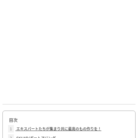
目次
1
エキスパートたちが集まり共に最高のもの作りを！
2
SKUAD/ボートアジング