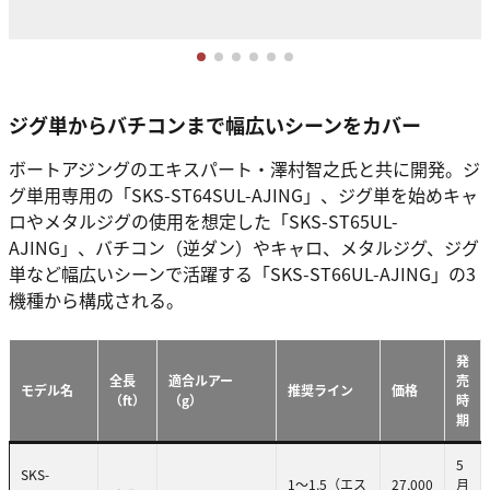
ジグ単からバチコンまで幅広いシーンをカバー
ボートアジングのエキスパート・澤村智之氏と共に開発。ジ
グ単用専用の「SKS-ST64SUL-AJING」、ジグ単を始めキャ
ロやメタルジグの使用を想定した「SKS-ST65UL-
AJING」、バチコン（逆ダン）やキャロ、メタルジグ、ジグ
単など幅広いシーンで活躍する「SKS-ST66UL-AJING」の3
機種から構成される。
発
全長
適合ルアー
売
モデル名
推奨ライン
価格
（ft）
（g）
時
期
5
SKS-
1～1.5（エス
27,000
月