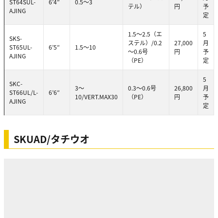
ST64SUL-
6’4″
0.5～3
テル）
円
予
AJING
定
1.5～2.5（エ
5
SKS-
ステル）/0.2
27,000
月
ST65UL-
6’5″
1.5～10
～0.6号
円
予
AJING
（PE）
定
5
SKC-
3～
0.3～0.6号
26,800
月
ST66UL/L-
6’6″
10/VERT.MAX30
（PE）
円
予
AJING
定
SKUAD/タチウオ