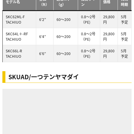
モデル名
価格
（ft）
（g）
ン
時期
SKC62ML-F
0.8～2号
29,800
5月
6’2”
60～200
TACHIUO
（PE)
円
予定
SKC64L＋-RF
0.8～2号
29,800
5月
6’4″
60～200
TACHIUO
（PE)
円
予定
SKC66L-R
0.8～2号
29,800
5月
6’6″
60～200
TACHIUO
（PE)
円
予定
SKUAD/一つテンヤマダイ