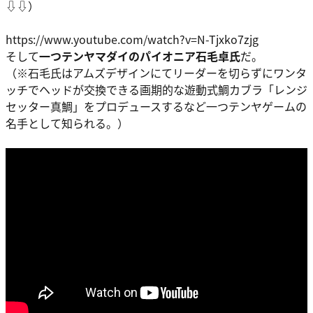
⇩⇩）
https://www.youtube.com/watch?v=N-Tjxko7zjg
そして
一つテンヤマダイのパイオニア石毛卓氏
だ。
（※石毛氏はアムズデザインにてリーダーを切らずにワンタ
ッチでヘッドが交換できる画期的な遊動式鯛カブラ「レンジ
セッター真鯛」をプロデュースするなど一つテンヤゲームの
名手として知られる。）