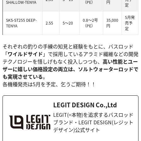
SHALLOW-TENYA
（PE）
円
定
5月発
SKS-ST255 DEEP-
0.8～2号
35,000
2.55
5～20
売予
TENYA
（PE）
円
定
それぞれの釣りの手練の知見と経験をもとに、バスロッド
「
ワイルドサイド
」で採用しているアラミド繊維などの開発
テクノロジーを惜しげもなく投入しつつも、
高い性能とユー
ザーに嬉しい価格設定の両立は、ソルトウォーターロッドで
も実現させている
。
各機種発売は5月を予定
、乞うご期待！！
LEGIT DESIGN Co.,Ltd
LEGIT(=本物)を追求するバスロッド
ブランド・LEGIT DESIGN(レジット
デザイン)公式サイト