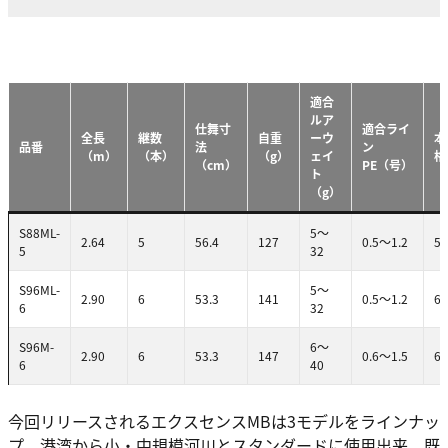
適合
ルア
仕舞寸
適合ライ
全長
継数
自重
ーウ
本
品番
法
ン
（m）
（本）
（g）
ェイ
格
（cm）
PE（号）
ト
（g）
S88ML-
5～
2.64
5
56.4
127
0.5～1.2
59
5
32
S96ML-
5～
2.90
6
53.3
141
0.5～1.2
62
6
32
S96M-
6～
2.90
6
53.3
147
0.6～1.5
63
6
40
今回リリースされるエクスセンスMBは3モデルをラインナッ
プ。港湾から小・中規模河川とスタンダードに使用出来、既