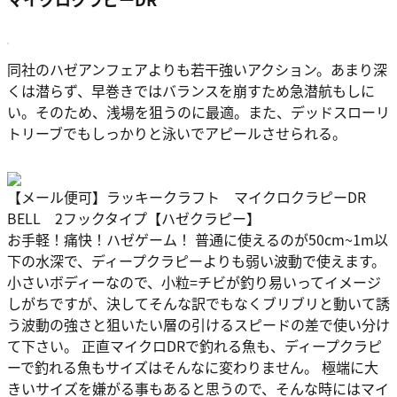
同社のハゼアンフェアよりも若干強いアクション。あまり深
くは潜らず、早巻きではバランスを崩すため急潜航もしに
い。そのため、浅場を狙うのに最適。また、デッドスローリ
トリーブでもしっかりと泳いでアピールさせられる。
【メール便可】ラッキークラフト マイクロクラピーDR
BELL 2フックタイプ【ハゼクラピー】
お手軽！痛快！ハゼゲーム！ 普通に使えるのが50cm~1m以
下の水深で、ディープクラピーよりも弱い波動で使えます。
小さいボディーなので、小粒=チビが釣り易いってイメージ
しがちですが、決してそんな訳でもなくブリブリと動いて誘
う波動の強さと狙いたい層の引けるスピードの差で使い分け
て下さい。 正直マイクロDRで釣れる魚も、ディープクラピ
ーで釣れる魚もサイズはそんなに変わりません。 極端に大
きいサイズを嫌がる事もあると思うので、そんな時にはマイ