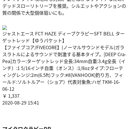
デッドスローリトリーブを推奨。シルエットやアクションの
質の関係で大型個体狙いにも。
ジャストエース FCT HAZE ディープクラピーSFT BELL ター
ゲットレッド【ゆうパケット】
【ファイブコア/FIVECORE】(ノーマルサウンドモデル)ガラ
スラトルによるサウンドで刺激する基本タイプ。[DEEP Cra-
Pea]カラー:ターゲットレッド全長:34mm自重:3.4g全長（イ
ンチ）:1 5/16インチ自重（オンス）:1/8ozタイプ:フローテ
ィングレンジ:2m(6.5ft)フック:#8(VANHOOK)釣り方、フィ
ールド:ソルトルアー（ショア）代表対象魚:ハゼ TKM-16-
06-12
￥ 1,337
2020-08-29 15:41
マイクロクラピーDR