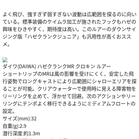
よく飛び、強すぎず弱すぎない波動は広範囲を探るのに向い
ている。標準装備のケイムラ加工が施されたフックもハゼの
興味をひきやすく、期待度は高い。このルアーのダウンサイ
ジング版「ハゼクランクジュニア」も汎用性が高くおスス
メ。
ダイワ(DAIWA) ハゼクランクMR クロキン ルアー
ショートリップのMRは風の影響を受けにくく、安定した飛
行姿勢でロングキャストにより広範囲にシャローエリアを探
ることが可能。クリアウォーターで使用時に見える障害物を
リーリングを止めて、浮かせて回避。次のアクションやリー
リングにテンポよく移行できるようにミディアムフロートの
設定。
サイズ(mm):32
自重(g):2.9
潜行深度:約1.3m