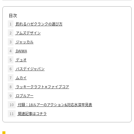
目次
1
釣れるハゼクランクの選び方
2
アムズデザイン
3
ジャッカル
4
DAIWA
5
デュオ
6
バスデイジャパン
7
ムカイ
8
ラッキークラフト✕ファイブコア
9
ロブルアー
10
付録：18ルアーのアクション&対応水深早見表
11
関連記事はコチラ