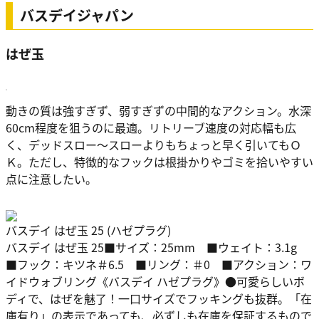
バスデイジャパン
はぜ玉
動きの質は強すぎず、弱すぎずの中間的なアクション。水深
60cm程度を狙うのに最適。リトリーブ速度の対応幅も広
く、デッドスロー～スローよりもちょっと早く引いてもＯ
Ｋ。ただし、特徴的なフックは根掛かりやゴミを拾いやすい
点に注意したい。
バスデイ はぜ玉 25 (ハゼプラグ)
バスデイ はぜ玉 25■サイズ：25mm ■ウェイト：3.1g
■フック：キツネ＃6.5 ■リング：＃0 ■アクション：ワ
イドウォブリング《バスデイ ハゼプラグ》●可愛らしいボ
ディで、はぜを魅了！一口サイズでフッキングも抜群。「在
庫有り」の表示であっても、必ずしも在庫を保証するもので