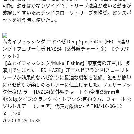
可能。動きはかなりワイドでリトリーブ速度が速いと動きが
破綻しやすいためデッドスローリトリーブを推奨。ピンスポ
ットを狙う時に使いたい。
ムカイフィッシング エドハゼ DeepSpec35DR（FF） 6連リ
ング＋フェザー仕様 HAZE4（紫外線チャート金）【ゆうパ
ケット】
【ムカイフィッシング/Mukai Fishing】東京湾の江戸川、多
摩川で生まれた「ED-HAZE」江戸ハゼブランド!スローリト
リーブが効果的なハゼ釣りに最適な機能を装備、誰もが簡単
にハゼ釣りが楽しめるルアーに仕上げました。フェザーフッ
ク仕様!カラー:HAZE4(紫外線チャート金)全長:35mm自
重:3.1gタイプ:クランクベイトフック:有釣り方、フィールド:
ソルトルアー（ショア）代表対象魚:ハゼ TKM-16-06-12
￥ 1,430
2020-08-29 15:35