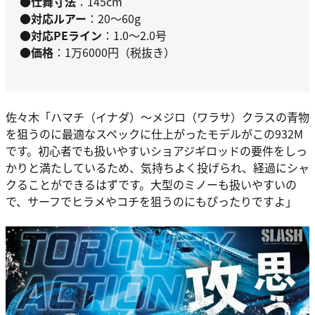
●仕舞寸法
：145cm
●対応ルアー
：20～60g
●対応PEライン
：1.0～2.0号
●価格
：1万6000円（税抜き）
佐々木
「ハマチ（イナダ）～メジロ（ワラサ）クラスの青物
を狙うのに最適なスペックに仕上がったモデルがこの932M
です。初心者でも扱いやすいショアジギロッドの要件をしっ
かりと満たしているため、気持ちよく投げられ、経過にシャ
クることができるはずです。大型のミノーも扱いやすいの
で、サーフでヒラメやコチを狙うのにもぴったりですよ」