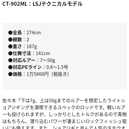
CT-902ML：LSJテクニカルモデル
●全長
：274cm
●継数
：2
●重さ
：187g
●仕舞寸法
：141cm
●対応ルアー
：7～50g
●対応PEライン
：0.8～1.5号
●価格
：1万5800円（税抜き）
佐々木
「下は7g、上は50gまでのルアーを想定したライトシ
ョアジギングを満喫できるスペックのロッドです。軽いルア
ーも投げられますが、しっかりとしたトルクがあるので青物
はもちろん、潜り込むパワーが凄まじいロックフィッシュ狙
いにも使えます。また、ショアジギと並んで人気のタチウオ