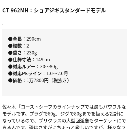
CT-962MH：ショアジギスタンダードモデル
●全長
：290cm
●継数
：2
●重さ
：230g
●仕舞寸法
：149cm
●対応ルアー
：30～80g
●対応PEライン
：1.0～2.0号
●価格
：1万7800円（税抜き）
佐々木
「コーストシーフのラインナップでは最もパワフルな
モデルです。プラグで60g、ジグで80gまでを扱える設計に
なっているので、ブリクラスの大型回遊魚もターゲットにで
きるんです。磯はさすがにちょっと厳しいですが、様々なフ