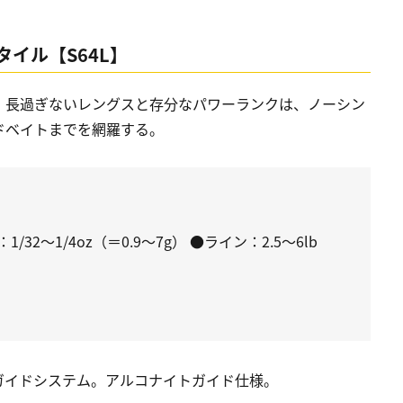
イル【S64L】
。長過ぎないレングスと存分なパワーランクは、ノーシン
ドベイトまでを網羅する。
1/32〜1/4oz（＝0.9〜7g） ●ライン：2.5〜6lb
ガイドシステム。アルコナイトガイド仕様。