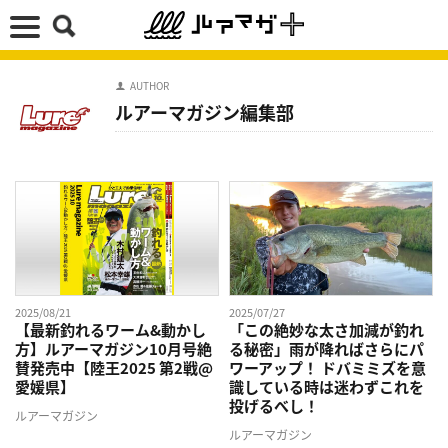
AUTHOR
ルアーマガジン編集部
2025/08/21
2025/07/27
【最新釣れるワーム&動かし
「この絶妙な太さ加減が釣れ
方】ルアーマガジン10月号絶
る秘密」雨が降ればさらにパ
賛発売中【陸王2025 第2戦@
ワーアップ！ ドバミミズを意
愛媛県】
識している時は迷わずこれを
投げるべし！
ルアーマガジン
ルアーマガジン