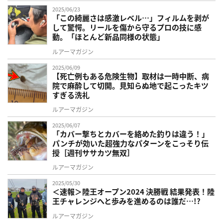
2025/06/23
「この綺麗さは感激レベル…」フィルムを剥が
して驚愕。リールを傷から守るプロの技に感
動。「ほとんど新品同様の状態」
ルアーマガジン
2025/06/09
【死亡例もある危険生物】取材は一時中断、病
院で麻酔して切開。見知らぬ地で起こったキツ
すぎる洗礼
ルアーマガジン
2025/06/07
「カバー撃ちとカバーを絡めた釣りは違う！」
パンチが効いた超強力なパターンをこっそり伝
授［週刊ササカツ無双］
ルアーマガジン
2025/05/30
＜速報＞陸王オープン2024 決勝戦 結果発表！陸
王チャレンジへと歩みを進めるのは誰だ…!?
ルアーマガジン