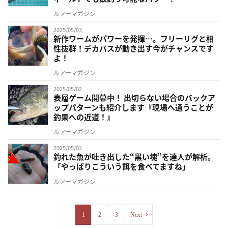
ルアーマガジン
2025/05/03
新作ワームがパワーを発揮…。フリーリグと相
性抜群！デカバスが動き出す今がチャンスです
よ！
ルアーマガジン
2025/05/02
表層ゲーム開幕中！ 出切らない場合のバックア
ップパターンも紹介します『現場へ通うことが
釣果への近道！』
ルアーマガジン
2025/05/02
釣れた魚が吐き出した“黒い塊”を達人が解析。
「やっぱりこういう餌を食べてますね」
ルアーマガジン
1
2
3
Next