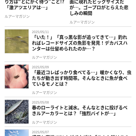
り方は“とにかく待つ”こと!?
面に現れたビッグサイズだ
「激アツエリアは…」
が…。ゴープロがとらえた悲
しみの瞬間
ルアーマガジン
ルアーマガジン
2025/05/11
「いた！」「真っ黒な影が追ってきて…」釣れ
ればレコードサイズの魚影を発見！デカバスハ
ンターは仕留められたのか…？
ルアーマガジン
2025/05/09
「最近コレばっかり食べてる…」暖かくなり、虫
たちが動き出す時間帯。そんなときに魚が食べ
ているモノとは？
ルアーマガジン
2025/05/08
春のローライトと減水。そんなときに投げるべ
きルアーカラーとは？「強烈バイトが…」
ルアーマガジン
2025/05/07