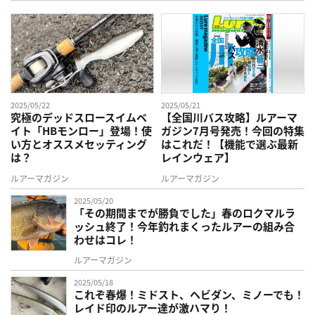
2025/05/22
2025/05/21
究極のデッドスロースイムベ
【全国川バス攻略】ルアーマ
イト「HBモンロー」登場！使
ガジン7月号発売！今回の特集
い方とオススメセッティング
はこれだ！【機能で選ぶ最新
は？
レインウェア】
ルアーマガジン
ルアーマガジン
2025/05/20
「その期間までが勝負でした」春のロクマルラ
ッシュ終了！今年釣れまくったルアーの組み合
わせはコレ！
ルアーマガジン
2025/05/18
これぞ春爆！ミドスト、ヘビダン、ミノーでも！
レイド印のルアー達が激ハマり！