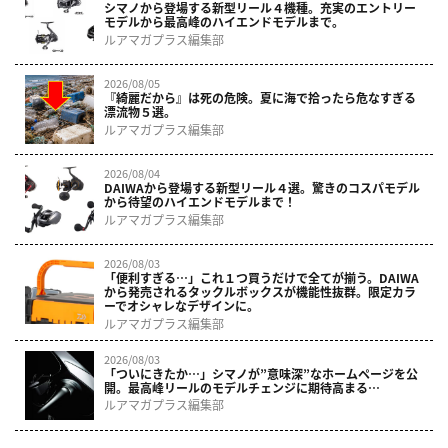
シマノから登場する新型リール４機種。充実のエントリー
モデルから最高峰のハイエンドモデルまで。
ルアマガプラス編集部
2026/08/05
『綺麗だから』は死の危険。夏に海で拾ったら危なすぎる
漂流物５選。
ルアマガプラス編集部
2026/08/04
DAIWAから登場する新型リール４選。驚きのコスパモデル
から待望のハイエンドモデルまで！
ルアマガプラス編集部
2026/08/03
「便利すぎる…」これ１つ買うだけで全てが揃う。DAIWA
から発売されるタックルボックスが機能性抜群。限定カラ
ーでオシャレなデザインに。
ルアマガプラス編集部
2026/08/03
「ついにきたか…」シマノが”意味深”なホームページを公
開。最高峰リールのモデルチェンジに期待高まる…
ルアマガプラス編集部