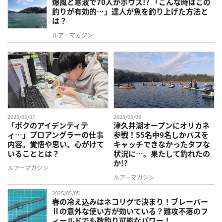
爆風と寒波で70人がボウズ!? 「こんな時はこの
釣りが有効的…」達人が魚を釣り上げた方法と
は？
ルアーマガジン
2025/05/07
2025/05/06
「ボクのアイデンティテ
津久井湖オープンにオリカネ
ィ…」プロアングラーの仕事
参戦！55名中9名しかバスを
内容。覚悟や思い、心がけて
キャッチできなかったタフな
いることとは？
状況に…。果たして釣れたの
か!?
ルアーマガジン
ルアーマガジン
2025/05/05
春の冷え込みはネコリグで決まり！ブレーバー
Ⅱの意外な使い方が効いている？難攻不落のフ
ィールドでも数釣り可能なパワー！