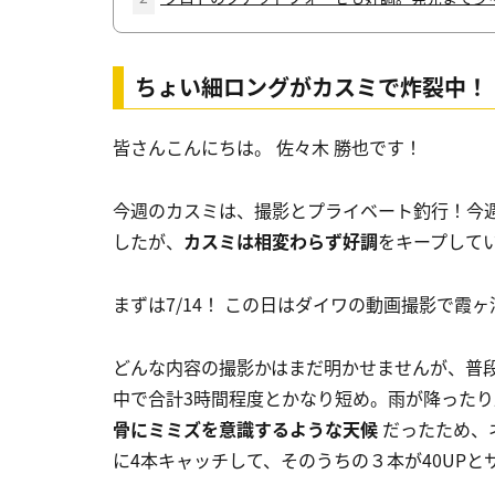
ちょい細ロングがカスミで炸裂中！
皆さんこんにちは。 佐々木 勝也です！
今週のカスミは、撮影とプライベート釣行！今
したが、
カスミは相変わらず好調
をキープして
まずは7/14！ この日はダイワの動画撮影で霞
どんな内容の撮影かはまだ明かせませんが、普
中で合計3時間程度とかなり短め。雨が降った
骨にミミズを意識するような天候
だったため、ネ
に4本キャッチして、そのうちの３本が40UP