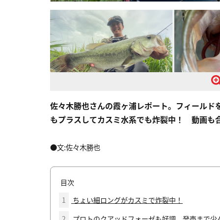
佐々木勝也さんの霞ヶ浦レポート。フィールド
もプラスしてカスミ水系でも炸裂中！ 動画も
●文:佐々木勝也
目次
1
ちょい細ロングがカスミで炸裂中！
2
プロトのクアッドフォーゼも好調。発売まで少