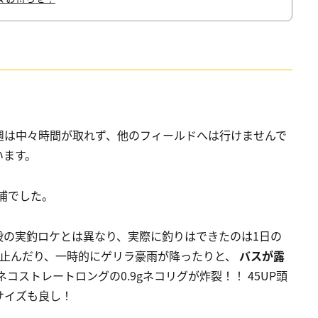
週は中々時間が取れず、他のフィールドへは行けませんで
います。
ヶ浦でした。
段の実釣ロケとは異なり、実際に釣りはできたのは1日の
り止んだり、一時的にゲリラ豪雨が降ったりと、
バスが露
コストレートロングの0.9gネコリグが炸裂！！ 45UP頭
とサイズも良し！