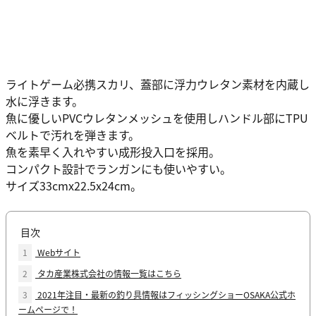
ライトゲーム必携スカリ、蓋部に浮力ウレタン素材を内蔵し
水に浮きます。
魚に優しいPVCウレタンメッシュを使用しハンドル部にTPU
ベルトで汚れを弾きます。
魚を素早く入れやすい成形投入口を採用。
コンパクト設計でランガンにも使いやすい。
サイズ33cmx22.5x24cm。
目次
1
Webサイト
2
タカ産業株式会社の情報一覧はこちら
3
2021年注目・最新の釣り具情報はフィッシングショーOSAKA公式ホ
ームページで！