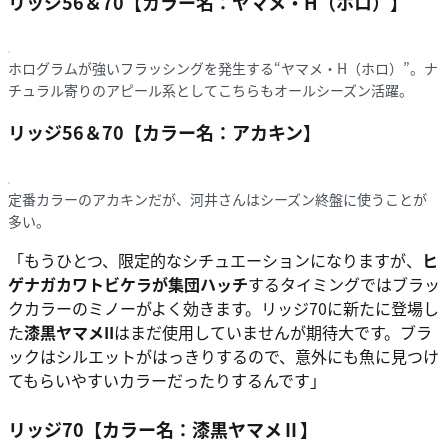
リッジ56＆70【カラー名：ヤマメ・H（ホロ）】
ホログラムが強いフラッシングを発生する“ヤマメ・H（ホロ）”。ナ
チュラル寄りのアピール系としてこちらもオールシーズン活躍。
リッジ56＆70【カラー名：アカキン】
定番カラーのアカキンだが、河井さんはシーズン終盤に使うことが
多い。
「もうひとつ、限定的なシチュエーションになりますが、
ヒ
ゲナガカワトビケラが集団ハッチ
するタイミングではブラッ
クカラーのミノーがよく効きます。リッジ70に新たに登場し
た
漆黒ヤマメII
はまだ使用していませんが期待大です。ブラ
ックはシルエットがはっきりするので、意外にも魚に見つけ
てもらいやすいカラーだったりするんです」
リッジ70【カラー名：漆黒ヤマメⅡ】