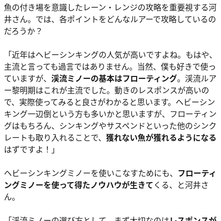
魚の付き場を意識したレーン・レンジの攻略を重要視する河
井さん。では、各ポイントをどんなルアーで攻略しているの
だろうか？
「近年はヘビーシンキングの人気が高いですよね。もはや、
主流と言っても過言ではありません。当然、僕も好きで使っ
ていますが、
渓流ミノーの基本はフローティング
。渓流ルア
ー黎明期はこれが主流でした。動きのレスポンスが高いの
で、実際使ってみると良さがわかると思います。ヘビーシン
キング一辺倒という方も多いかと思いますが、フローティン
グはもちろん、シンキングやサスペンドといった他のシンク
レートも取り入れることで、
獲れない魚が獲れるようになる
はずですよ！」
ヘビーシンキングミノーを使いこなすためにも、
フローティ
ングミノーを使って得たノウハウが生きて
くる、と河井さ
ん。
「渓流ミノーの選び方として、まず大切なのは
レスポンスが