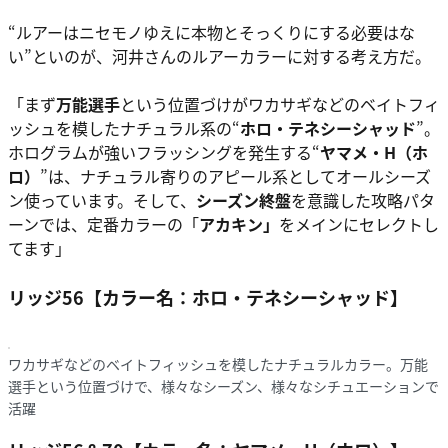
“ルアーはニセモノゆえに本物とそっくりにする必要はな
い”といのが、河井さんのルアーカラーに対する考え方だ。
「まず
万能選手
という位置づけがワカサギなどのベイトフィ
ッシュを模したナチュラル系の“
ホロ・テネシーシャッド
”。
ホログラムが強いフラッシングを発生する“
ヤマメ・H（ホ
ロ）
”は、ナチュラル寄りのアピール系としてオールシーズ
ン使っています。そして、
シーズン終盤
を意識した攻略パタ
ーンでは、定番カラーの「
アカキン」
をメインにセレクトし
てます」
リッジ56【カラー名：ホロ・テネシーシャッド】
ワカサギなどのベイトフィッシュを模したナチュラルカラー。万能
選手という位置づけで、様々なシーズン、様々なシチュエーションで
活躍