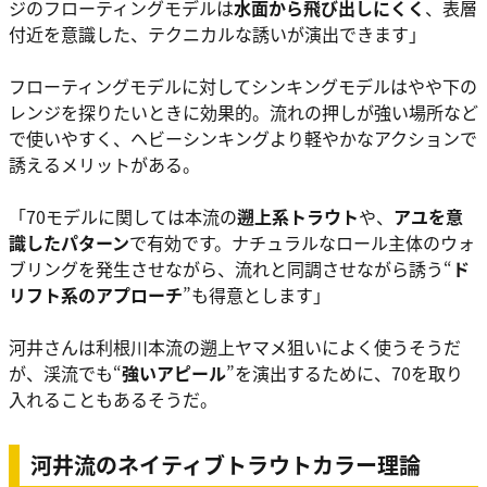
ジのフローティングモデルは
水面から飛び出しにくく
、表層
付近を意識した、テクニカルな誘いが演出できます」
フローティングモデルに対してシンキングモデルはやや下の
レンジを探りたいときに効果的。流れの押しが強い場所など
で使いやすく、ヘビーシンキングより軽やかなアクションで
誘えるメリットがある。
「70モデルに関しては本流の
遡上系トラウト
や、
アユを意
識したパターン
で有効です。ナチュラルなロール主体のウォ
ブリングを発生させながら、流れと同調させながら誘う“
ド
リフト系のアプローチ
”も得意とします」
河井さんは利根川本流の遡上ヤマメ狙いによく使うそうだ
が、渓流でも“
強いアピール
”を演出するために、70を取り
入れることもあるそうだ。
河井流のネイティブトラウトカラー理論