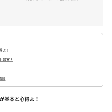
得よ！
ンも豊富！
情報
りが基本と心得よ！