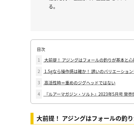
る。
目次
1
大前提！ アジングはフォールの釣りが基本と心
2
1.5gなら操作感は確か！ 誘いのバリエーショ
3
高活性時＝重めのジグヘッドではない
4
『ルアーマガジン・ソルト』2023年5月号 発売
大前提！ アジングはフォールの釣