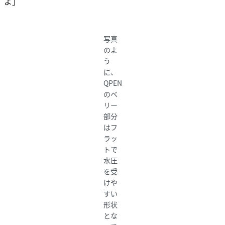
よ」
写真
のよ
う
に、
QPEN
のベ
リー
部分
はフ
ラッ
トで
水圧
を受
けや
すい
形状
とな