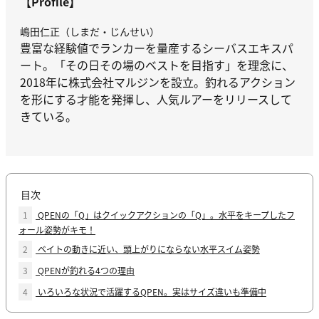
【Profile】
嶋田仁正（しまだ・じんせい）
豊富な経験値でランカーを量産するシーバスエキスパ
ート。「その日その場のベストを目指す」を理念に、
2018年に株式会社マルジンを設立。釣れるアクション
を形にする才能を発揮し、人気ルアーをリリースして
きている。
目次
1
QPENの「Q」はクイックアクションの「Q」。水平をキープしたフ
ォール姿勢がキモ！
2
ベイトの動きに近い、頭上がりにならない水平スイム姿勢
3
QPENが釣れる4つの理由
4
いろいろな状況で活躍するQPEN。実はサイズ違いも準備中