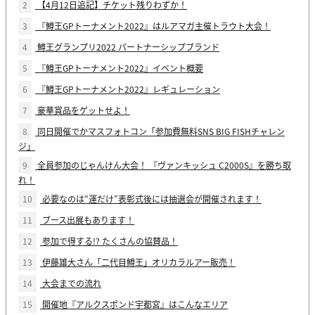
2
【4月12日追記】チケット残りわずか！
3
『鱒王GPトーナメント2022』はルアマガ主催トラウト大会！
4
鱒王グランプリ2022 パートナーシップブランド
5
『鱒王GPトーナメント2022』イベント概要
6
『鱒王GPトーナメント2022』レギュレーション
7
豪華賞品をゲットせよ！
8
同日開催でかマスフォトコン「参加費無料SNS BIG FISHチャレン
ジ」
9
全員参加のじゃんけん大会！ 『ヴァンキッシュ C2000S』を勝ち取
れ！
10
必要なのは“運だけ”表彰式後には抽選会が開催されます！
11
ブース出展もあります！
12
参加で得する!? たくさんの協賛品！
13
伊藤雄大さん「二代目鱒王」オリカラルアー販売！
14
大会までの流れ
15
開催地『アルクスポンド宇都宮』はこんなエリア