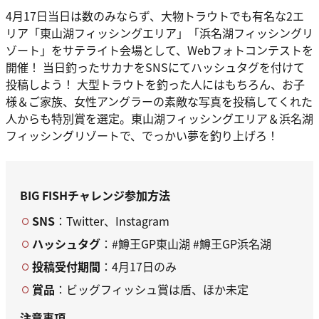
4月17日当日は数のみならず、大物トラウトでも有名な2エ
リア「東山湖フィッシングエリア」「浜名湖フィッシングリ
ゾート」をサテライト会場として、Webフォトコンテストを
開催！ 当日釣ったサカナをSNSにてハッシュタグを付けて
投稿しよう！ 大型トラウトを釣った人にはもちろん、お子
様＆ご家族、女性アングラーの素敵な写真を投稿してくれた
人からも特別賞を選定。東山湖フィッシングエリア＆浜名湖
フィッシングリゾートで、でっかい夢を釣り上げろ！
BIG FISHチャレンジ参加方法
SNS
：Twitter、Instagram
ハッシュタグ
：#鱒王GP東山湖 #鱒王GP浜名湖
投稿受付期間
：4月17日のみ
賞品
：ビッグフィッシュ賞は盾、ほか未定
注意事項