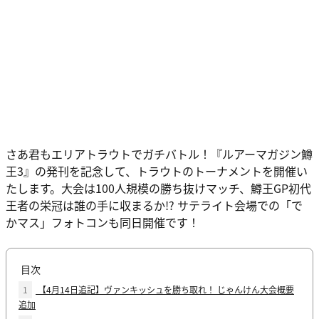
さあ君もエリアトラウトでガチバトル！『ルアーマガジン鱒
王3』の発刊を記念して、トラウトのトーナメントを開催い
たします。大会は100人規模の勝ち抜けマッチ、鱒王GP初代
王者の栄冠は誰の手に収まるか!? サテライト会場での「で
かマス」フォトコンも同日開催です！
目次
1
【4月14日追記】ヴァンキッシュを勝ち取れ！ じゃんけん大会概要
追加