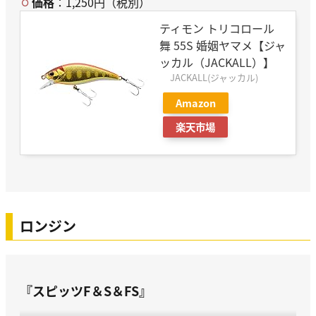
価格
：1,250円（税別）
ティモン トリコロール
舞 55S 婚姻ヤマメ【ジャ
ッカル（JACKALL）】
JACKALL(ジャッカル)
Amazon
楽天市場
ロンジン
『スピッツF＆S＆FS』