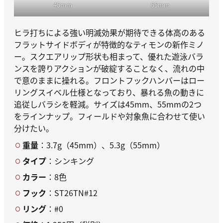
45mm
55mm
ヒラ打ちによる強い明滅効果が期待できる体高のある
フラットサイドボディが特徴的なティモンの新作ミノ
ー。スクエアリップ形状も相まって、優れた遊泳バラ
ンスを誇りアクションが破綻することなく、流れの中
で意のままに操れる。フロントフックハンバーはロー
リングスイベル仕様となっており、暴れる魚の動きに
追従しバラシを軽減。サイズは45mm、55mmの2つ
をラインナップ。フィールドや対象魚に合わせて使い
分けたい。
重量
：3.7g（45mm）、5.3g（55mm）
タイプ
：シンキング
カラー
：8色
フック
：ST26TN#12
リング
：#0