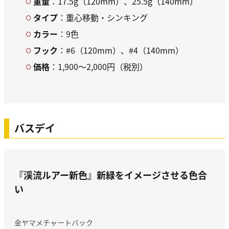
重量
：17.5g（120mm）、25.5g（140mm）
タイプ
：重心移動・シンキング
カラー
：9色
フック
：#6（120mm）、#4（140mm）
価格
：1,900～2,000円（税別）
バスデイ
『
渓流ルアー新色
』
新緑をイメージさせる色合
い
金ヤマメチャートバック