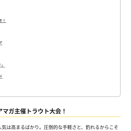
売！
ア
ジ」
ド
ルアマガ主催トラウト大会！
人気は高まるばかり。圧倒的な手軽さと、釣れるからこそ