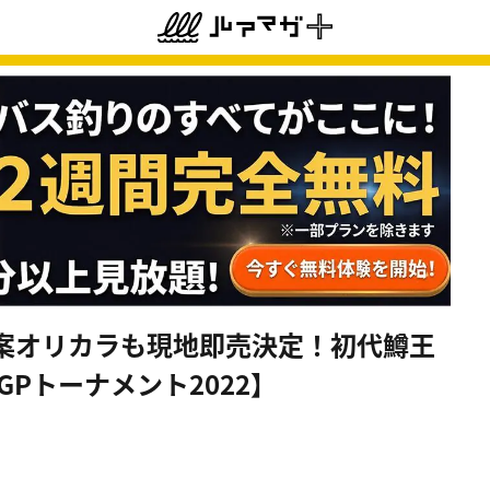
案オリカラも現地即売決定！初代鱒王
GPトーナメント2022】