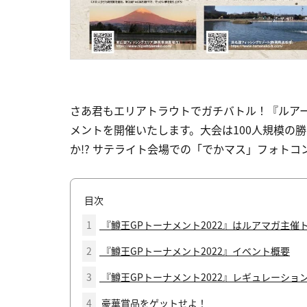
さあ君もエリアトラウトでガチバトル！『ルア
メントを開催いたします。大会は100人規模の
か!? サテライト会場での「でかマス」フォトコ
目次
1
『鱒王GPトーナメント2022』はルアマガ主催
2
『鱒王GPトーナメント2022』イベント概要
3
『鱒王GPトーナメント2022』レギュレーショ
4
豪華賞品をゲットせよ！