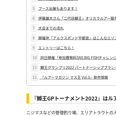
5
ブース出展もあります！
6
伊藤雄大さん「二代目鱒王」オリカラルアー販
7
大会までの流れ
8
開催地『アルクスポンド宇都宮』はこんなエリ
9
エントリーはこちら！
10
同日開催「参加費無料SNS BIG FISHチャレン
11
鱒王グランプリ2022 パートナーシップブラン
12
『ルアーマガジン マス王 Vol.3』発売情報
『鱒王GPトーナメント2022』は
ニジマスなどの管理釣り場、エリアトラウトの