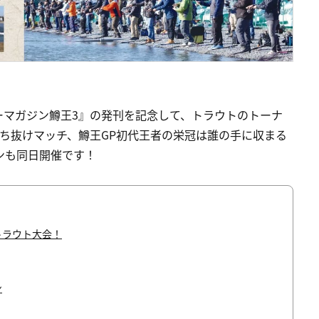
ーマガジン鱒王3』の発刊を記念して、トラウトのトーナ
勝ち抜けマッチ、鱒王GP初代王者の栄冠は誰の手に収まる
ンも同日開催です！
トラウト大会！
ン