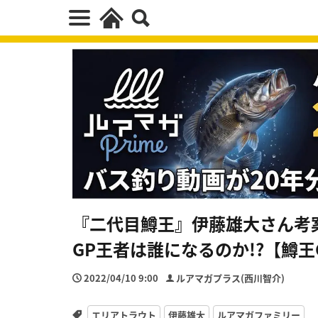
『二代目鱒王』伊藤雄大さん考
GP王者は誰になるのか!?【鱒王
2022/04/10 9:00
ルアマガプラス(西川智介)
エリアトラウト
伊藤雄大
ルアマガファミリー