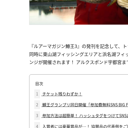
『ルアーマガジン鱒王3』の発刊を記念して、ト
同時に東山湖フィッシングエリアと浜名湖フィッシン
ンジが開催されます！ アルクスポンド宇都宮
目次
1
チケット残りわずか！
2
鱒王グランプリ同日開催「参加費無料SNS BIG 
3
参加方法は超簡単！ ハッシュタグをつけてSN
4
入賞者には豪華賞品が…！ 協賛品の代表例をご