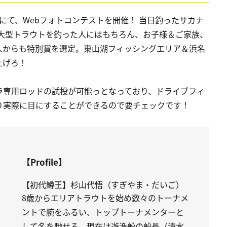
にて、Webフォトコンテストを開催！ 当日釣ったサカナ
 大型トラウトを釣った人にはもちろん、お子様＆ご家族、
人からも特別賞を選定。東山湖フィッシングエリア＆浜名
上げろ！
ラ専用ロッドの試投が可能っとなっており、ドライブフィ
り実際に目にすることができるので要チェックです！
【Profile】
【初代鱒王】杉山代悟（すぎやま・だいご）
8歳からエリアトラウトを始め数々のトーナメ
ントで腕をふるい、トップトーナメンターと
して名を馳せる。現在は遊漁船の船長（清水