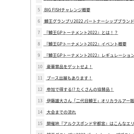
5
BIG FISHチャレンジ概要
6
鱒王グランプリ2022 パートナーシップブラン
7
『鱒王GPトーナメント2022』とは！？
8
『鱒王GPトーナメント2022』イベント概要
9
『鱒王GPトーナメント2022』レギュレーショ
10
豪華賞品をゲットせよ！
11
ブース出展もあります！
12
参加で得する!? たくさんの協賛品！
13
伊藤雄大さん「二代目鱒王」オリカラルアー
14
大会までの流れ
15
開催地『アルクスポンド宇都宮』はこんなエ