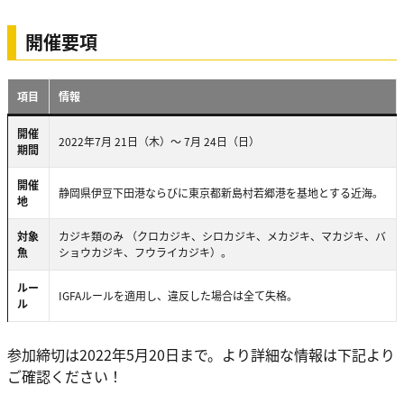
開催要項
項目
情報
開催
2022年7月 21日（木）～ 7月 24日（日）
期間
開催
静岡県伊豆下田港ならびに東京都新島村若郷港を基地とする近海。
地
対象
カジキ類のみ （クロカジキ、シロカジキ、メカジキ、マカジキ、バ
魚
ショウカジキ、フウライカジキ）。
ルー
IGFAルールを適用し、違反した場合は全て失格。
ル
参加締切は2022年5月20日まで。より詳細な情報は下記より
ご確認ください！