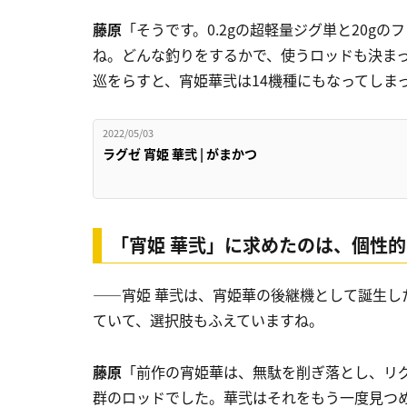
藤原
「そうです。0.2gの超軽量ジグ単と20g
ね。どんな釣りをするかで、使うロッドも決ま
巡をらすと、宵姫華弐は14機種にもなってしま
2022/05/03
ラグゼ 宵姫 華弐 | がまかつ
「宵姫 華弐」に求めたのは、個性
――宵姫 華弐は、宵姫華の後継機として誕生し
ていて、選択肢もふえていますね。
藤原
「前作の宵姫華は、無駄を削ぎ落とし、リ
群のロッドでした。華弐はそれをもう一度見つ