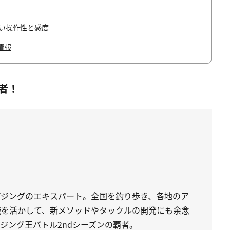
い操作性と感度
情報
者！
）
アジングのエキスパート。全国を釣り歩き、各地のア
識を活かして、新メソッドやタックルの開発にも余念
ジング王バトル2ndシーズンの覇者。