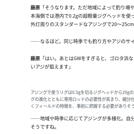
藤原
「そうなります。ただ地域によって釣り場
本海側では港内で0.2gの超軽量ジグヘッドを使
外灯周りのスタンダードなアジングで20～25c
――なるほど。同じ時季でも釣り方やアジのサ
藤原
「はい。あとはGWをすぎると、ゴロタ浜
いアジが狙えます」
アジングで使うリグは0.5gを切るジグヘッドから20
グの進化とともに専用ロッドの必要性が高まり、細分
くフィールドの特徴を、事前に把握する必要がありそうですね。Ph
――地域や時季に応じてアジングが多様化。自
そうですね。