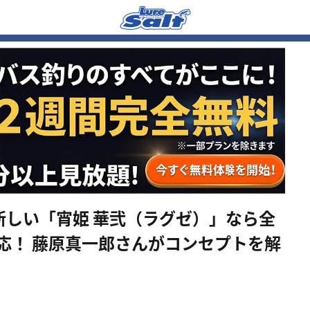
新しい「宵姫 華弐（ラグゼ）」なら全
応！ 藤原真一郎さんがコンセプトを解