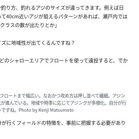
や釣り方、釣れるアジのサイズが違ってきます。例えば日
って40cm近いアジが狙えるパターンがあれば、瀬戸内では
mクラスの数が出たりとか」
イズに地域性が出てくるんですね？
などのシャローエリアでフロートを使って遠投すると、でか
gのフロートまで幅広い。なおかつ攻め方は押し並べて繊細。アジン
化が進んでいる。地域や時季に応じてアジングが多様化。自分が行
oto by Kenji Matsumoto
分が行くフィールドの特徴を、事前に把握する必要があり