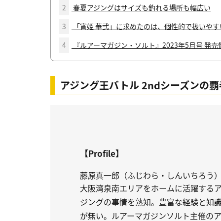
2
春夏アジングはサイズも釣れる場所も幅広い
3
「宵姫 華弐」に求めたのは、個性的で扱いやす
4
『ルアーマガジン・ソルト』2023年5月号 発売
アジング王バトル 2ndシーズンの覇
【Profile】
藤原真一郎（ふじわら・しんいちろう
大阪湾泉南エリアをホームに活躍する
ジングの事情を熟知。豊富な経験と知
が無い。ルアーマガジンソルト主催のア