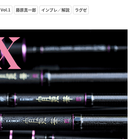
ol.1
藤原真一郎
インプレ／解説
ラグゼ