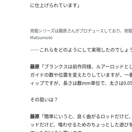
に仕上げられています」
宵姫シリーズは藤原さんがプロデュースしており、宵姫 華弐
Matsumoto
――これらをどのようにして実現したのでしょ
藤原
「ブランクスは前作同様、ルアーロッドと
ガイドの数や位置を変えたりしていますが、一
ィップですが、長さは数mm単位で、太さは0.
その狙いは？
藤原
「簡単にいうと、良く曲がるロッドだけど
ッドだけど、喰わせるためのちょっとした遊び