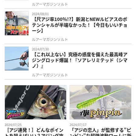
ルアーマガジンソルト
2024/08/01
【尺アジ率100％!?】新潟とNEWルビアスのポ
テンシャルが半端なかった！【今日もいいチョ
ーシ】
ルアーマガジンソルト
2024/07/30
【これ以上ない】究極の感度を備えた最高峰ア
ジングロッド爆誕！『ソアレリミテッド（シマ
ノ）』
ルアーマガジンソルト
2024/07/25
2024/07/17
［アジ連発！］どんなポイン
「アジの恋人」が監修する”ピ
トを狙えばいい？アジング攻
ンピン”な超微波動ワームに新