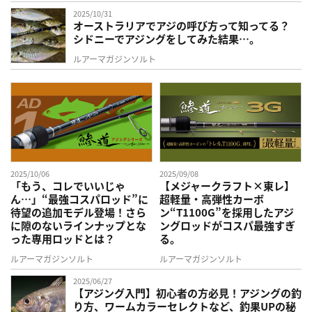
2025/10/31
オーストラリアでアジの呼び方って知ってる？
シドニーでアジングをしてみた結果…。
ルアーマガジンソルト
2025/10/06
2025/09/08
「もう、コレでいいじゃ
【メジャークラフト×東レ】
ん…」“最強コスパロッド”に
超軽量・高弾性カーボ
待望の追加モデル登場！さら
ン“T1100G”を採用したアジ
に隙のないラインナップとな
ングロッドがコスパ最強すぎ
った専用ロッドとは？
る。
ルアーマガジンソルト
ルアーマガジンソルト
2025/06/27
【アジング入門】初心者の方必見！アジングの釣
り方、ワームカラーセレクトなど、釣果UPの秘