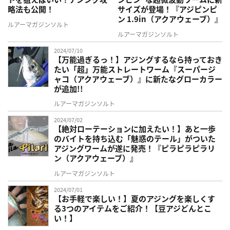
略法も公開！
サイズが登場！『アジピンピ
ン 1.9in（アクアウェーブ）』
ルアーマガジンソルト
ルアーマガジンソルト
2024/07/10
【万能過ぎるっ！】アジングするなら持っておき
たい「超」万能ストレートワーム『スーパージ
ャコ（アクアウェーブ）』に新たなグローカラー
が追加!!
ルアーマガジンソルト
2024/07/02
【絶対ローテーションに加えたい！】あと一歩
のバイトを持ち込む「魅惑のテール」がついた
アジングワームが遂に発売！『ピラピラピラリ
ン（アクアウェーブ）』
ルアーマガジンソルト
2024/07/01
【お手軽で楽しい！】夏のアジングを楽しくす
る3つのアイテムをご紹介！【豆アジどんとこ
い！】