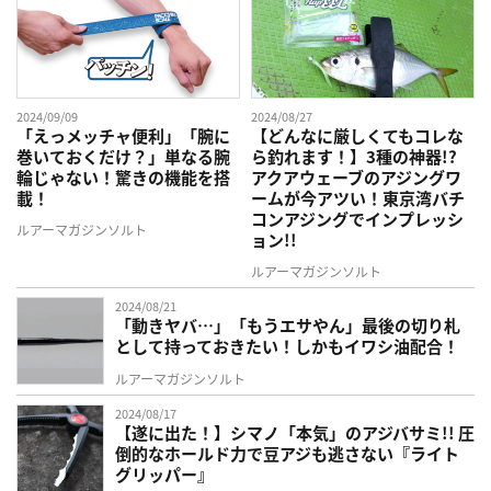
2024/09/09
2024/08/27
「えっメッチャ便利」「腕に
【どんなに厳しくてもコレな
巻いておくだけ？」単なる腕
ら釣れます！】3種の神器!?
輪じゃない！驚きの機能を搭
アクアウェーブのアジングワ
載！
ームが今アツい！東京湾バチ
コンアジングでインプレッシ
ルアーマガジンソルト
ョン!!
ルアーマガジンソルト
2024/08/21
「動きヤバ…」「もうエサやん」最後の切り札
として持っておきたい！しかもイワシ油配合！
ルアーマガジンソルト
2024/08/17
【遂に出た！】シマノ「本気」のアジバサミ!! 圧
倒的なホールド力で豆アジも逃さない『ライト
グリッパー』