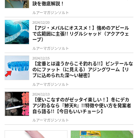
訣を徹底解説！
ルアーマガジンソルト
2024/12/20
【アジ・メバルにオススメ！】強めのアピール
で広範囲に主張!! リグルシャッド（アクアウェ
ーブ）
ルアーマガジンソルト
2024/12/15
【定番とは違うからこそ釣れる!!】ピンテールな
のにファット（に見える）アジングワーム【リ
ブに込められた深～い秘密】
ルアーマガジンソルト
2024/12/13
【使いこなすのがゼッタイ楽しい！】冬にデカ
アジ釣るなら『鯵天R』!!特徴や使い方を発案者
自ら語る!!【今日もいいチョーシ】
ルアーマガジンソルト