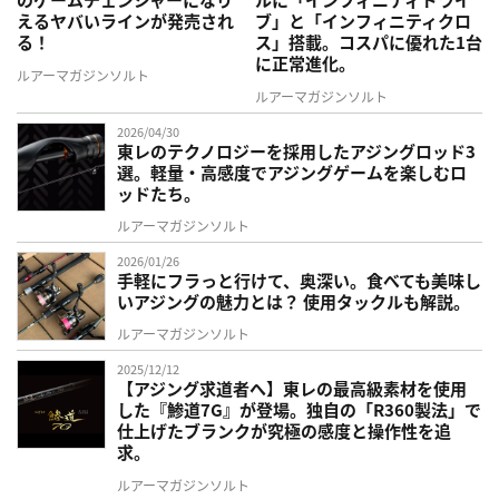
えるヤバいラインが発売され
ブ」と「インフィニティクロ
る！
ス」搭載。コスパに優れた1台
に正常進化。
ルアーマガジンソルト
ルアーマガジンソルト
2026/04/30
東レのテクノロジーを採用したアジングロッド3
選。軽量・高感度でアジングゲームを楽しむロ
ッドたち。
ルアーマガジンソルト
2026/01/26
手軽にフラっと行けて、奥深い。食べても美味し
いアジングの魅力とは？ 使用タックルも解説。
ルアーマガジンソルト
2025/12/12
【アジング求道者へ】東レの最高級素材を使用
した『鯵道7G』が登場。独自の「R360製法」で
仕上げたブランクが究極の感度と操作性を追
求。
ルアーマガジンソルト