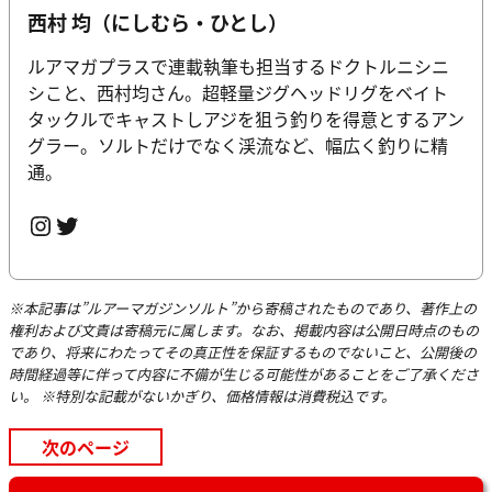
西村 均（にしむら・ひとし）
ルアマガプラスで連載執筆も担当するドクトルニシニ
シこと、西村均さん。超軽量ジグヘッドリグをベイト
タックルでキャストしアジを狙う釣りを得意とするアン
グラー。ソルトだけでなく渓流など、幅広く釣りに精
通。
Instagram
Twitter
※本記事は”ルアーマガジンソルト”から寄稿されたものであり、著作上の
権利および文責は寄稿元に属します。なお、掲載内容は公開日時点のもの
であり、将来にわたってその真正性を保証するものでないこと、公開後の
時間経過等に伴って内容に不備が生じる可能性があることをご了承くださ
い。 ※特別な記載がないかぎり、価格情報は消費税込です。
次のページ