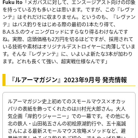
Fuku Ito
「メガバスに対して、エンスージアスト向けの印象
を持っている方も多いとは思います。ですが、この『レヴァ
ンテ』はそれだけに収まりません。というのも、『レヴァン
テ』はバス釣りをはじめる際の最初の1本たり得て、
B.A.S.S.のウィニングロッドにすらなり得るわけなんです
ね。実際、店頭価格も2万円を切るほどですが、採用されて
いる技術や素材はオリジナルデストロイヤーに肉薄していま
す。そんな『レヴァンテ』に、いよいよ新たな3本が加わり
ます。どれも長くて強い、超実戦仕様なんです」
『ルアーマガジン』2023年9月号 発売情報
ルアーマガジン史上初めてのスモールマウス×オカッ
パリの表紙を飾ってくれたのは川村光大郎さん。大人
気企画「岸釣りジャーニー」での一幕です。その他にも
北の鉄人・山田祐五さんの初桧原湖釣行や、五十嵐誠
さんによる最新スモールマウス攻略メソッドなど、避
暑地で楽しめるバス釣りをご紹介。でもやっぱり暑い