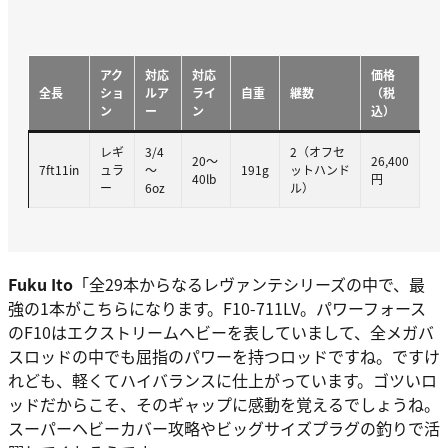
アク
対応
対応
価格
全長
ショ
ルア
ライ
自重
継数
（税
ン
ー
ン
込）
レギ
3/4
2（オフセ
20～
26,400
7ft11in
ュラ
～
191g
ットハンド
40lb
円
ー
6oz
ル）
Fuku Ito
「全29本からなるレヴァンテシリーズの中で、最
強の1本がこちらになります。F10-711LV。パワーフォース
のF10はエクストリームヘビーを表していまして、全メガバ
スロッドの中でも屈指のパワーを持つロッドですね。ですけ
れども、軽くてハイバランスに仕上がっています。ゴツいロ
ッドだからこそ、そのギャップに感動を覚えるでしょうね。
スーパーヘビーカバー攻略やビッグサイズプラグの釣りで活