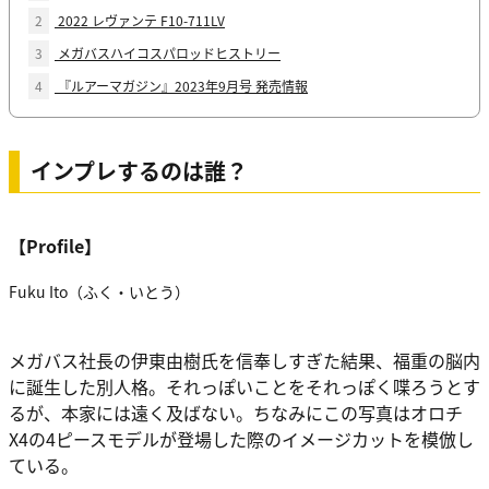
2
2022 レヴァンテ F10-711LV
3
メガバスハイコスパロッドヒストリー
4
『ルアーマガジン』2023年9月号 発売情報
インプレするのは誰？
【Profile】
Fuku Ito（ふく・いとう）
メガバス社長の伊東由樹氏を信奉しすぎた結果、福重の脳内
に誕生した別人格。それっぽいことをそれっぽく喋ろうとす
るが、本家には遠く及ばない。ちなみにこの写真はオロチ
X4の4ピースモデルが登場した際のイメージカットを模倣し
ている。