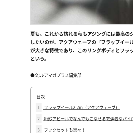
夏も、これから訪れる秋もアジングには最高のシ
したいのが、アクアウェーブの『フラップイー
が大きな特徴であり、このリングボディとフラ
という。
●文:ルアマガプラス編集部
目次
1
フラップイール2.2in（アクアウェーブ）
2
絶妙アピールでなんでもこなせる芸達者なパイ
3
フックセットも楽々！