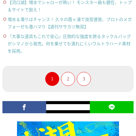
【河口湖】増水でシャローが熱い！ モンスター級も健在、トップ
＆サイトで狙え！
増水＆濁りはチャンス！ 久々の霞ヶ浦で良型連発、プロトのメガ
フォーゼも激ハマり【週刊ササカツ無双】
『大事な道具もこれで安心』圧倒的な強度を誇るタックルバッグ
がシマノから発売。何を乗せても潰れにくいウルトラハード素材
を採用。
1
2
3