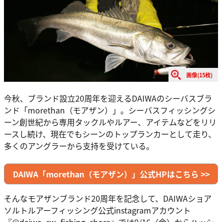
画像(15枚)
今秋、ブランド設立20周年を迎えるDAIWAのシーバスブラ
ンド「morethan（モアザン）」。シーバスフィッシングシ
ーン創世紀から専用タックルやルアー、アイテムなどをリリ
ースし続け、現在でもシーンのトップランカーとして走り、
多くのアングラーから支持を受けている。
DAIWA「morethan（モアザン）」公式HPはこちら >>
そんなモアザンブランド20周年を記念して、DAIWAショア
ソルトルアーフィッシング公式instagramアカウント
『@daiwa_sw_fishing_shore』では9/16（金）からハッシ