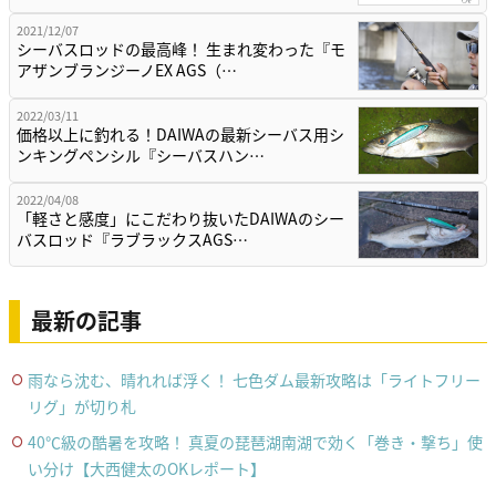
2021/12/07
シーバスロッドの最高峰！ 生まれ変わった『モ
アザンブランジーノEX AGS（…
2022/03/11
価格以上に釣れる！DAIWAの最新シーバス用シ
ンキングペンシル『シーバスハン…
2022/04/08
「軽さと感度」にこだわり抜いたDAIWAのシー
バスロッド『ラブラックスAGS…
最新の記事
雨なら沈む、晴れれば浮く！ 七色ダム最新攻略は「ライトフリー
リグ」が切り札
40℃級の酷暑を攻略！ 真夏の琵琶湖南湖で効く「巻き・撃ち」使
い分け【大西健太のOKレポート】