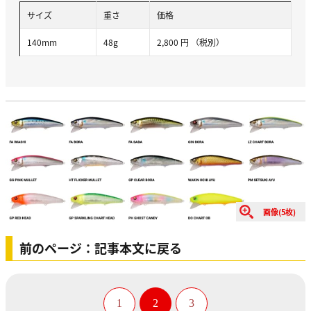
サイズ
重さ
価格
140mm
48g
2,800 円 （税別）
画像(5枚)
前のページ：記事本文に戻る
1
2
3