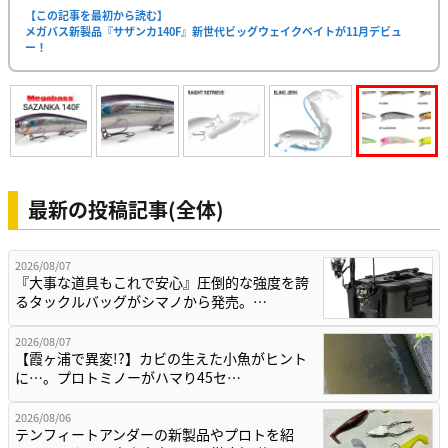
【この記事を最初から読む】
メガバス新製品『サザンカ140F』新世代ビッグウェイクベイトが11月デビュ
ー！
最新の投稿記事(全体)
2026/08/07
『大事な道具もこれで安心』圧倒的な強度を誇
るタックルバッグがシマノから発売。…
2026/08/07
【霞ヶ浦で異変!?】カビの生えた小魚がヒント
に…。プロトミノーがハマり45セ…
2026/08/06
テンフィートアンダーの新製品やプロトを紹