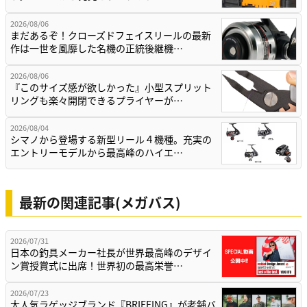
2026/08/06
まだあるぞ！クローズドフェイスリールの最新
作は一世を風靡した名機の正統後継機…
2026/08/06
『このサイズ感が欲しかった』小型スプリット
リングも楽々開閉できるプライヤーが…
2026/08/04
シマノから登場する新型リール４機種。充実の
エントリーモデルから最高峰のハイエ…
最新の関連記事(メガバス)
2026/07/31
日本の釣具メーカー社長が世界最高峰のデザイ
ン賞授賞式に出席！世界初の最高栄誉…
2026/07/23
大人気ラゲッジブランド『BRIEFING』が老舗バ