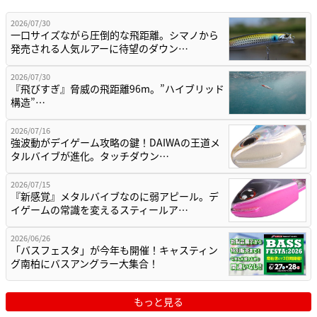
2026/07/30
一口サイズながら圧倒的な飛距離。シマノから
発売される人気ルアーに待望のダウン…
2026/07/30
『飛びすぎ』脅威の飛距離96m。”ハイブリッド
構造”…
2026/07/16
強波動がデイゲーム攻略の鍵！DAIWAの王道メ
タルバイブが進化。タッチダウン…
2026/07/15
『新感覚』メタルバイブなのに弱アピール。デ
イゲームの常識を変えるスティールア…
2026/06/26
「バスフェスタ」が今年も開催！キャスティン
グ南柏にバスアングラー大集合！
もっと見る