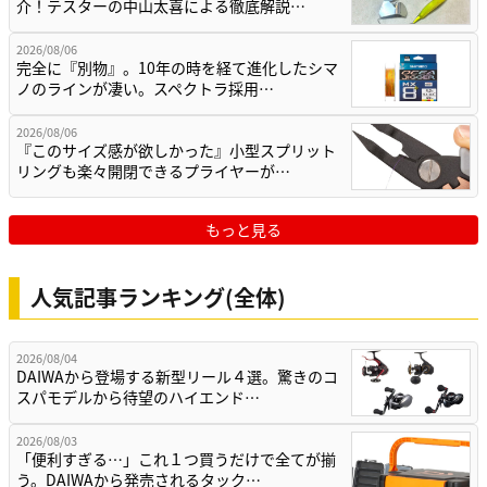
介！テスターの中山太喜による徹底解説…
2026/08/06
完全に『別物』。10年の時を経て進化したシマ
ノのラインが凄い。スペクトラ採用…
2026/08/06
『このサイズ感が欲しかった』小型スプリット
リングも楽々開閉できるプライヤーが…
もっと見る
人気記事ランキング(全体)
2026/08/04
DAIWAから登場する新型リール４選。驚きのコ
スパモデルから待望のハイエンド…
2026/08/03
「便利すぎる…」これ１つ買うだけで全てが揃
う。DAIWAから発売されるタック…