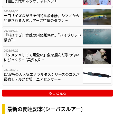
【堀田光哉のネッサチャレンジ i…
2026/07/30
一口サイズながら圧倒的な飛距離。シマノから
発売される人気ルアーに待望のダウン…
2026/07/30
『飛びすぎ』脅威の飛距離96m。”ハイブリッド
構造”…
2026/07/22
「ヌメヌメしてて可愛い」魚を掴んだ手の匂い
にびっくり…”美少女&…
2026/07/17
DAIWAの大人気エメラルダスシリーズのコスパ
最強モデルが登場。エアセンサー…
もっと見る
最新の関連記事(シーバスルアー)