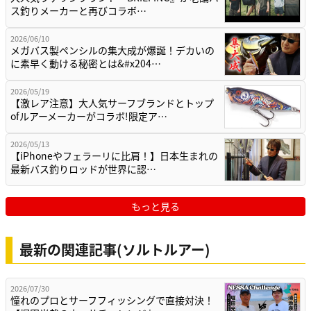
ス釣りメーカーと再びコラボ…
2026/06/10
メガバス製ペンシルの集大成が爆誕！デカいの
に素早く動ける秘密とは&#x204…
2026/05/19
【激レア注意】大人気サーフブランドとトップ
ofルアーメーカーがコラボ!限定ア…
2026/05/13
【iPhoneやフェラーリに比肩！】日本生まれの
最新バス釣りロッドが世界に認…
もっと見る
最新の関連記事(ソルトルアー)
2026/07/30
憧れのプロとサーフフィッシングで直接対決！