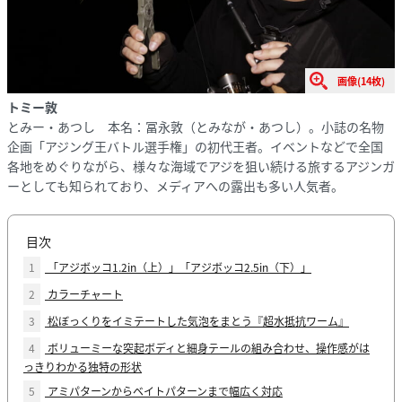
画像(14枚)
トミー敦
とみー・あつし 本名：冨永敦（とみなが・あつし）。小誌の名物
企画「アジング王バトル選手権」の初代王者。イベントなどで全国
各地をめぐりながら、様々な海域でアジを狙い続ける旅するアジンガ
ーとしても知られており、メディアへの露出も多い人気者。
目次
1
「アジボッコ1.2in（上）」「アジボッコ2.5in（下）」
2
カラーチャート
3
松ぼっくりをイミテートした気泡をまとう『超水抵抗ワーム』
4
ボリューミーな突起ボディと細身テールの組み合わせ、操作感がは
っきりわかる独特の形状
5
アミパターンからベイトパターンまで幅広く対応