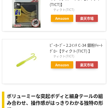
(TICT)】
ティクト(TICT)
Amazon
楽天市場
ﾋﾟｰｶｰﾌﾞｰ 2.2ｲﾝﾁ C-34 銀粉ﾁｬｰﾄ
ｸﾞﾛｰ【ティクト(TICT) 】
ティクト(TICT)
Amazon
楽天市場
ボリューミーな突起ボディと細身テールの組
み合わせ、操作感がはっきりわかる独特の形