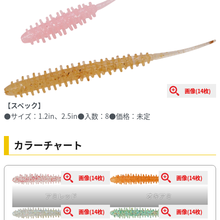
画像(14枚)
【スペック】
●サイズ：1.2in、2.5in●入数：8●価格：未定
カラーチャート
画像(14枚)
画像(14枚)
アミレッド
オキアミ
画像(14枚)
画像(14枚)