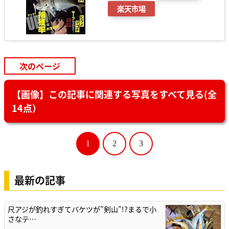
楽天市場
次のページ
【画像】この記事に関連する写真をすべて見る(全
14点）
1
2
3
最新の記事
尺アジが釣れすぎてバケツが”剣山”!?まるで小
さなテ…