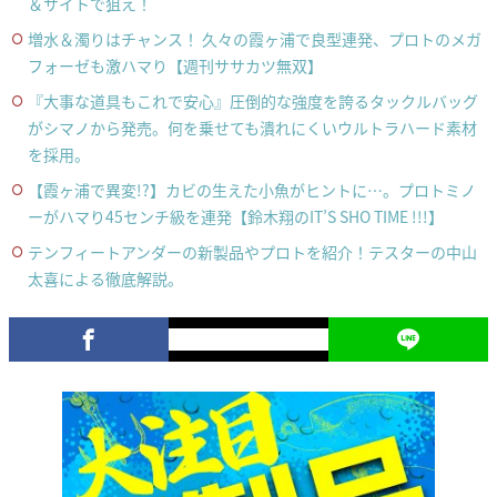
＆サイトで狙え！
増水＆濁りはチャンス！ 久々の霞ヶ浦で良型連発、プロトのメガ
フォーゼも激ハマり【週刊ササカツ無双】
『大事な道具もこれで安心』圧倒的な強度を誇るタックルバッグ
がシマノから発売。何を乗せても潰れにくいウルトラハード素材
を採用。
【霞ヶ浦で異変!?】カビの生えた小魚がヒントに…。プロトミノ
ーがハマり45センチ級を連発【鈴木翔のIT’S SHO TIME !!!】
テンフィートアンダーの新製品やプロトを紹介！テスターの中山
太喜による徹底解説。