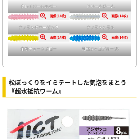
クレイジーシルバー
ドリームチーム
画像(14枚)
画像(14枚)
ナノラメグローピンク
ナノラメシラス
画像(14枚)
画像(14枚)
金粉チャートグロー
銀粉ジャコブルーUV
松ぼっくりをイミテートした気泡をまとう
『超水抵抗ワーム』