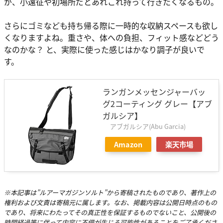
が、小遠征や初場所だとあれこれ持って行きたくなるもの。
さらにゴミなども持ち帰る際に一時的な収納スペースも欲し
くなりますよね。重さや、体への負担、フィット感などどう
なのかな？ と、実際に使った感じはかなり調子が良いで
す。
ランガンメッセンジャーバッ
グ2コーティング グレー【アブ
ガルシア】
アブガルシア(Abu Garcia)
Amazon
楽天市場
※本記事は”ルアーマガジンソルト”から寄稿されたものであり、著作上の
権利および文責は寄稿元に属します。なお、掲載内容は公開日時点のもの
であり、将来にわたってその真正性を保証するものでないこと、公開後の
時間経過等に伴って内容に不備が生じる可能性があることをご了承くださ