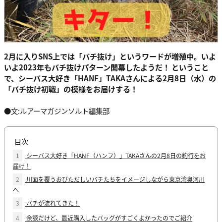
2月に入りSNS上では「バチ抜け」というワードが増殖中。いよ
いよ2023年もバチ抜けパターン開幕したようだ！ ということ
で、シーバス大好き「HANF」TAKAさんによる2月8日（水）の
「バチ抜け初戦」の模様をお届けする！
●文:ルアーマガジンソルト編集部
目次
1
シーバス大好き「HANF（ハンフ）」TAKAさんの2月8日の釣行をお
届け！
2
川面を覆うおびただしいバチたちをイメージしながら東京湾奥河川
へ
3
バチが流れてきた！
4
余談だけど、最近購入したバッグがすごくよかったのでご紹介