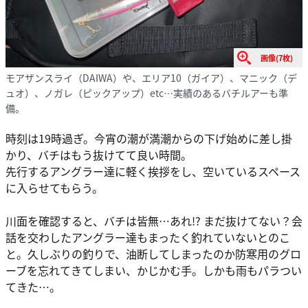
画像(7枚)
モアザンスライ（DAIWA）や、エリア10（ガイア）、マニック（デ
ュオ）、ノガレ（ピックアップ）etc…実績のあるバチルアーも準
備。
時刻は19時過ぎ。今宵の潮が満潮からの下げ始めに差し掛
かり、バチはもう抜けてて良い時間。
先行するアングラー達に軽く挨拶をし、空いているスペース
に入らせてもらう。
川面を確認すると、バチは皆無…あれ!? まだ抜けてない？会
話を交わしたアングラー達もまったく釣れていないとのこ
と。久しぶりの釣りで、油断してしまったのか防寒用のグロ
ーブを忘れてきてしまい、かじかむ手。しかも雨もパラつい
てきた…。