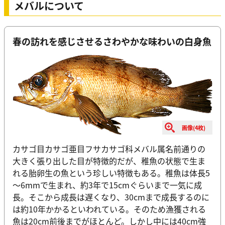
メバルについて
春の訪れを感じさせるさわやかな味わいの白身魚
画像(4枚)
カサゴ目カサゴ亜目フサカサゴ科メバル属名前通りの
大きく張り出した目が特徴的だが、稚魚の状態で生ま
れる胎卵生の魚という珍しい特徴もある。稚魚は体長5
～6mmで生まれ、約3年で15cmぐらいまで一気に成
長。そこから成長は遅くなり、30cmまで成長するのに
は約10年かかるといわれている。そのため漁獲される
魚は20cm前後までがほとんど。しかし中には40cm強