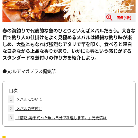
画像(4枚)
春の海釣りで代表的な魚のひとつといえばメバルだろう。大きな
目で釣り人の仕掛けをよく見極めるメバルは繊細な釣り味が楽
しめ、大型ともなれば強烈なアタリで竿を叩く。食べると淡白
な白身ながら上品な香りがあり、いかにも春という感じがする
スタンダードな煮付けの作り方を紹介しよう。
●文:ルアマガプラス編集部
目次
1
メバルについて
2
メバルの煮付け
3
『前略 奥様 釣った魚は自分で料理します。』発売情報