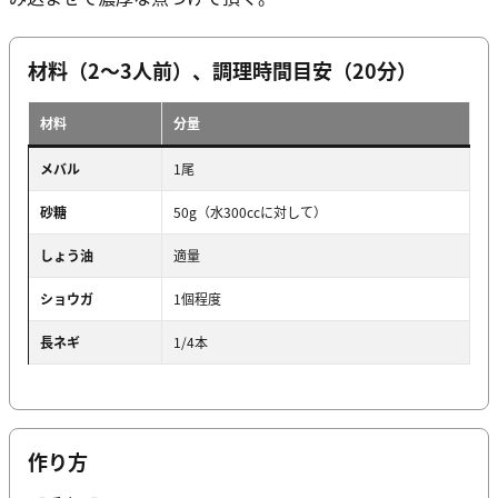
材料（2～3人前）、調理時間目安（20分）
材料
分量
メバル
1尾
砂糖
50g（水300ccに対して）
しょう油
適量
ショウガ
1個程度
長ネギ
1/4本
作り方