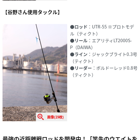
【谷野さん使用タックル】
●
ロッド
：UTR-55 ※プロトモデ
ル（ティクト）
●
リール
：エアリティLT2000S-
P（DAIWA）
●
ライン
：ジャックブライト0.3号
（ティクト）
●
リーダー
：ボルドーレッド0.8号
（ティクト）
画像(19枚)
最強の近距離戦ロッドを開発中！「竿先のウエイトを