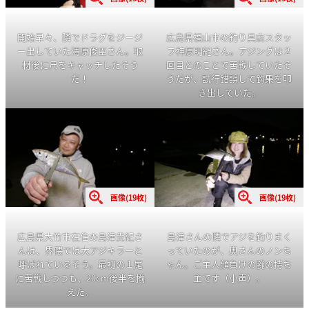
開始早々、隣でドラグをジージ
広島県福山市の釣り具店スタッ
ー出していた清原俊臣さん。取
フ神原明紀さん。アジングは２
材後に尺をキャッチしたそう
回目とのことで苦戦していたそ
だ！
うだが、試行錯誤して釣果を叩
き出していた。
画像(19枚)
画像(19枚)
広島県大竹市在住の島津貴紀さ
島津さんの隣でアジを釣りまく
んは、界隈では大アジキラーと
っていたのが、奥さんのノンち
呼ばれているそう。最初の１尾
ゃん。ご主人顔負けの腕の持ち
に苦戦しつつも、20cm後半を揃
主です（小声）。
えた。