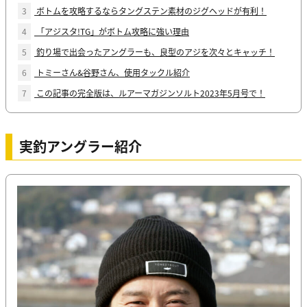
3
ボトムを攻略するならタングステン素材のジグヘッドが有利！
4
「アジスタ!TG」がボトム攻略に強い理由
5
釣り場で出会ったアングラーも、良型のアジを次々とキャッチ！
6
トミーさん&谷野さん、使用タックル紹介
7
この記事の完全版は、ルアーマガジンソルト2023年5月号で！
実釣アングラー紹介