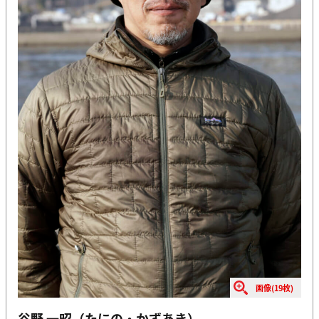
画像(19枚)
谷野 一昭（たにの・かずあき）