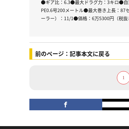
●ギア比：6.3●最大ドラグ力：3キロ●自
PE0.6号200メートル●最大巻き上長：8
ーラー）：11/1●価格：6万5300円（税
前のページ：記事本文に戻る
1