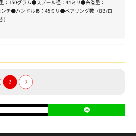
重：150グラム●スプール径：44ミリ●糸巻量：
7センチ●ハンドル長：45ミリ●ベアリング数（BB/ロ
抜き）
2
3