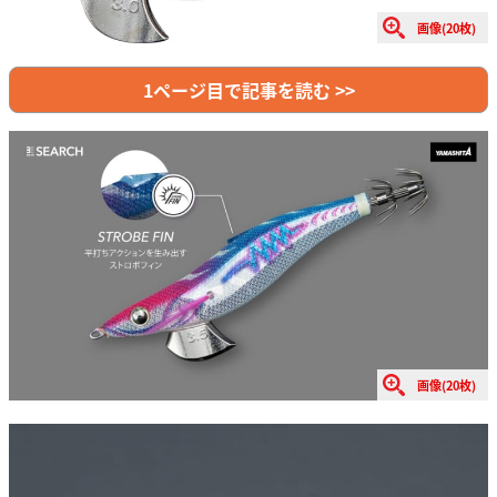
画像(20枚)
1ページ目で記事を読む >>
画像(20枚)