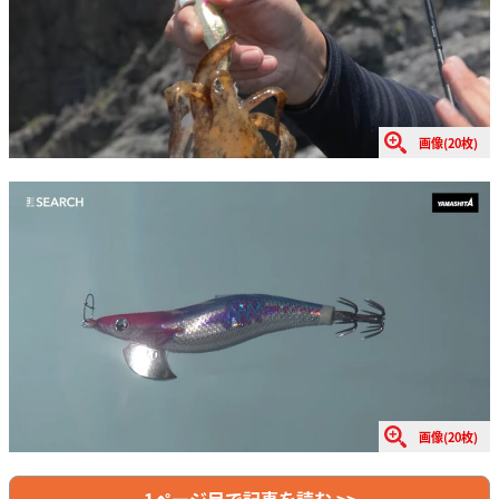
画像(20枚)
画像(20枚)