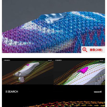
画像(20枚)