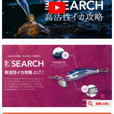
Play
画像(20枚)