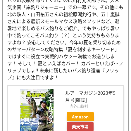
気企画「岸釣りジャーニー」での一幕です。その他にも
北の鉄人・山田祐五さんの初桧原湖釣行や、五十嵐誠
さんによる最新スモールマウス攻略メソッドなど、避
暑地で楽しめるバス釣りをご紹介。でもやっぱり暑い
中で釣ってこそバス釣り（？）という気持ちもありま
すよね？ 安心してください。今年の夏を乗り切るため
のサマーパターン攻略特集「夏を制するキーワード」
ではすぐに役立つ実戦的ハウツー満載でお送りしま
す！ そして！ 夏といえばカバー！ カバーといえば…フ
リップでしょ!! 未来に残したいバス釣り遺産『フリッ
プ』にも大注目ですよ！
ルアーマガジン2023年9
月号[雑誌]
内外出版社
Amazon
楽天市場