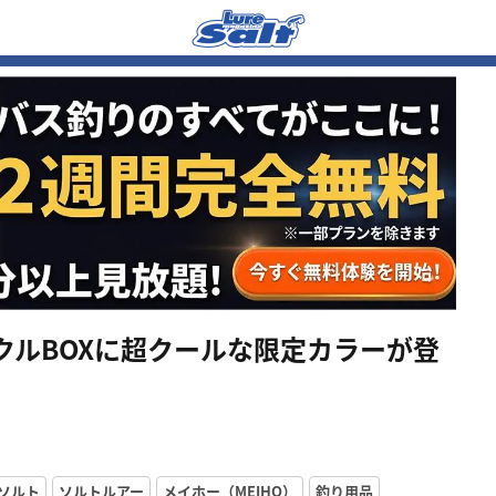
クルBOXに超クールな限定カラーが登
ソルト
ソルトルアー
メイホー（MEIHO）
釣り用品