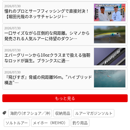
2026/07/30
憧れのプロとサーフフィッシングで直接対決！
【堀田光哉のネッサチャレンジ i…
2026/07/30
一口サイズながら圧倒的な飛距離。シマノから
発売される人気ルアーに待望のダウン…
2026/07/30
エバーグリーンから10ozクラスまで扱える強靭
なロッドが誕生。ブランクスに適…
2026/07/30
『飛びすぎ』脅威の飛距離96m。”ハイブリッド
構造”…
もっと見る
海釣り(オフショア／沖)
収納用品
ルアーマガジンソルト
ソルトルアー
メイホー（MEIHO）
釣り用品