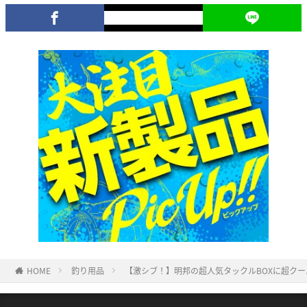
HOME
釣り用品
【激シブ！】明邦の超人気タックルBOXに超ク