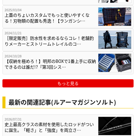
2025/03/04
上蓋のちょいカスタムでもっと使いやすくな
る！刃物類の配置も秀逸！【ランガンシ…
2024/11/21
［限定販売］防水性を求めるならコレ！老舗釣
りメーカーとストリームトレイルのコ…
2024/10/28
【収納を極めろ！】明邦のBOXで1番上手に収納
できるのは誰だ!?『第3回シス…
もっと見る
最新の関連記事(ルアーマガジンソルト)
2026/07/31
史上最高クラスの素材を使用したロッドがつい
に誕生。「軽さ」と「強度」を両立さ…