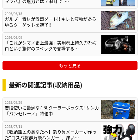
マラバ』の魅力とは？ 紅牙で“…
2026/06/15
ガルプ！素材が激烈ダート!! キレと波動があら
ゆるターゲットを魅了!!
2026/06/09
「これがシマノ史上最強」実用巻上持久力25キ
ロという驚愕のスペックで登場する…
もっと見る
最新の関連記事(収納用品)
2025/09/29
普段使いに最適な7.6Lクーラーボックス! サンカ
「バンセレーノ」特価中
2025/07/11
【収納難民のあなたへ】釣り具メーカーが作っ
た“コスパ抜群万能ハンガー”、痒い…