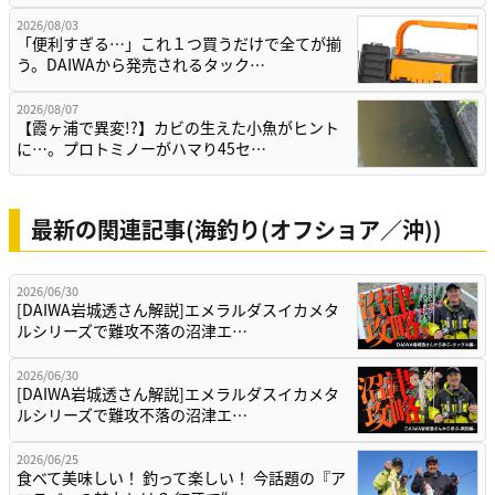
2026/08/03
「便利すぎる…」これ１つ買うだけで全てが揃
う。DAIWAから発売されるタック…
2026/08/07
【霞ヶ浦で異変!?】カビの生えた小魚がヒント
に…。プロトミノーがハマり45セ…
最新の関連記事(海釣り(オフショア／沖))
2026/06/30
[DAIWA岩城透さん解説]エメラルダスイカメタ
ルシリーズで難攻不落の沼津エ…
2026/06/30
[DAIWA岩城透さん解説]エメラルダスイカメタ
ルシリーズで難攻不落の沼津エ…
2026/06/25
食べて美味しい！ 釣って楽しい！ 今話題の『ア