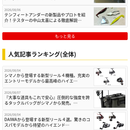
2026/08/06
テンフィートアンダーの新製品やプロトを紹
介！テスターの中山太喜による徹底解説…
もっと見る
人気記事ランキング(全体)
2026/08/04
シマノから登場する新型リール４機種。充実の
エントリーモデルから最高峰のハイエ…
2026/08/07
『大事な道具もこれで安心』圧倒的な強度を誇
るタックルバッグがシマノから発売。…
2026/08/04
DAIWAから登場する新型リール４選。驚きのコ
スパモデルから待望のハイエンド…