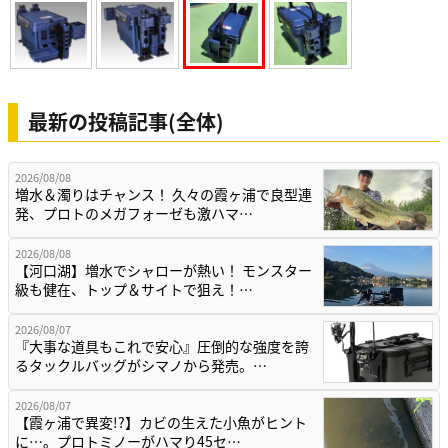
最新の投稿記事(全体)
2026/08/08
増水＆濁りはチャンス！ 久々の霞ヶ浦で良型連
発、プロトのメガフォーゼも激ハマ…
2026/08/08
【河口湖】増水でシャローが熱い！ モンスター
級も健在、トップ＆サイトで狙え！…
2026/08/07
『大事な道具もこれで安心』圧倒的な強度を誇
るタックルバッグがシマノから発売。…
2026/08/07
【霞ヶ浦で異変!?】カビの生えた小魚がヒント
に…。プロトミノーがハマり45セ…